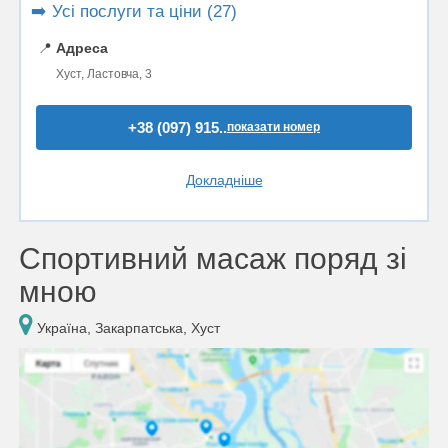
➡️ Усі послуги та ціни (27)
📍
Адреса
Хуст, Ластовча, 3
+38 (097) 915..
показати номер
Докладніше
Спортивний масаж поряд зі
мною
Україна, Закарпатська, Хуст