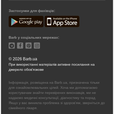
Застосунки для фахівців:
Barb у соціальних мережах:
© 2026 Barb.ua
При використанні матеріалів активне посилання на
джерело обов'язкове
Інформація, розміщена на Barb.ua, призначена тільки
для ознайомлювальних цілей. Хоча ми допомагаємо
користувачам знайти перевірених виконавців, ми не
надаємо медичні консультації, діагностику та порад.
Якщо у вас виникла проблема зі здоров'ям, зверніться до
сімейного лікаря.