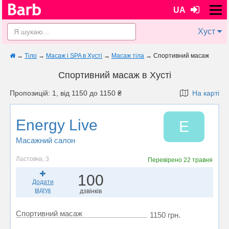
UA
Хуст
→
Тіло
→
Масаж і SPA в Хусті
→
Масаж тіла
→
Спортивний масаж
Спортивний масаж в Хусті
Пропозицій: 1, від 1150 до 1150 ₴
На карті
Energy Live
E
Масажний салон
Ластовча, 3
Перевірено
22 травня
100
Додати
відгук
дзвінків
Спортивний масаж
1150 грн.