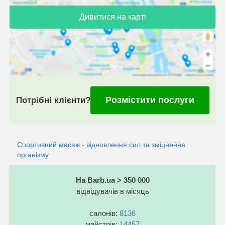
Дивитися на карті
Розмістити послуги
Потрібні клієнти?
Спортивний масаж - відновлення сил та зміцнення
організму
На Barb.ua > 350 000
відвідувачів в місяць
салонів:
8136
майстрів:
14457