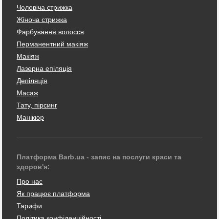
Чоловіча стрижка
Жіноча стрижка
Фарбування волосся
Перманентний макіяж
Макіяж
Лазерна епіляція
Депіляція
Масаж
Тату, пірсинг
Манікюр
Платформа Barb.ua - запис на послуги краси та
здоров'я:
Про нас
Як працює платформа
Тарифи
Політика конфіденційності