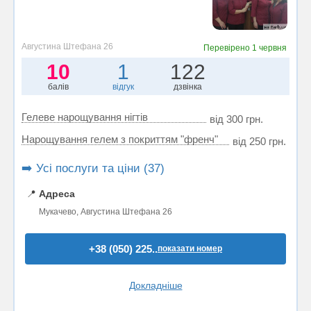
Августина Штефана 26
Перевірено
1 червня
10
1
122
балів
відгук
дзвінка
Гелеве нарощування нігтів
від 300 грн.
Нарощування гелем з покриттям "френч"
від 250 грн.
➡️ Усі послуги та ціни (37)
📍
Адреса
Мукачево, Августина Штефана 26
+38 (050) 225..
показати номер
Докладніше