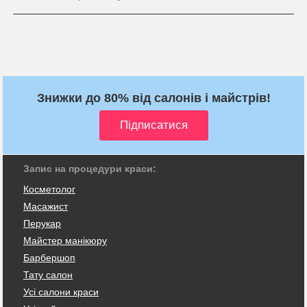
Знижки до 80% від салонів і майстрів!
Запис на процедури краси:
Косметолог
Масажист
Перукар
Майстер манікюру
Барбершоп
Тату салон
Усі салони краси