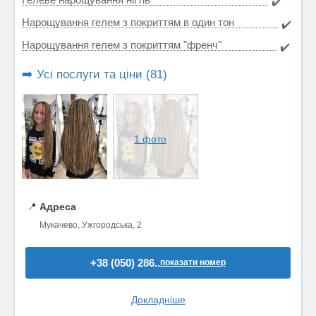
✔️
Нарощування гелем з покриттям в один тон
✔️
Нарощування гелем з покриттям "френч"
✔️
➡️ Усі послуги та ціни (81)
1 фото
📍
Адреса
Мукачево, Ужгородська, 2
+38 (050) 286..
показати номер
Докладніше