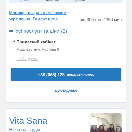
Манікюр, покриття гельлаком,
укріплення. Ремонт нігтів
від 300 грн. / 350 мин.
➡️ Усі послуги та ціни (2)
📍
Приватний кабінет
Мукачево, вул. Мостова 6
Ще 1 адреса
+38 (068) 128..
показати номер
Докладніше
Vita Sana
Нігтьова студія