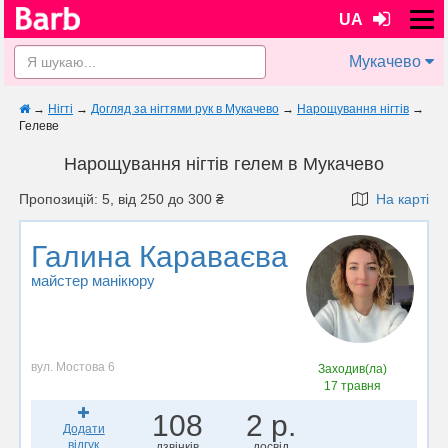
UA
Мукачево
→
Нігті
→
Догляд за нігтями рук в Мукачево
→
Нарощування нігтів
→
Гелеве
Нарощування нігтів гелем в Мукачево
Пропозицій: 5, від 250 до 300 ₴
На карті
Галина Караваєва
майстер манікюру
вул. Мостова 6
Заходив(ла)
17 травня
108
2 р.
Додати
відгук
дзвінків
досвід