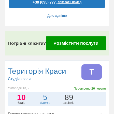
+38 (095) 777..
показати номер
Докладніше
Розмістити послуги
Потрібні клієнти?
Територія Краси
Т
Студія краси
Ужгородська, 2
Перевірено
26 червня
10
5
89
балів
відгуків
дзвінків
Гелеве нарощування нігтів