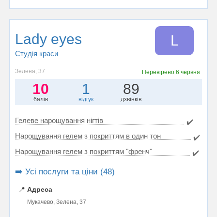
Lady eyes
L
Студія краси
Зелена, 37
Перевірено
6 червня
10
1
89
балів
відгук
дзвінків
Гелеве нарощування нігтів
✔️
Нарощування гелем з покриттям в один тон
✔️
Нарощування гелем з покриттям "френч"
✔️
➡️ Усі послуги та ціни (48)
📍
Адреса
Мукачево, Зелена, 37