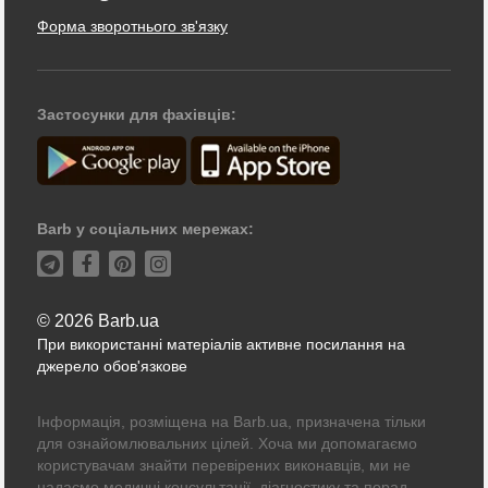
Форма зворотнього зв'язку
Застосунки для фахівців:
Barb у соціальних мережах:
© 2026 Barb.ua
При використанні матеріалів активне посилання на
джерело обов'язкове
Інформація, розміщена на Barb.ua, призначена тільки
для ознайомлювальних цілей. Хоча ми допомагаємо
користувачам знайти перевірених виконавців, ми не
надаємо медичні консультації, діагностику та порад.