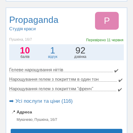
Propaganda
P
Студія краси
Пушкіна, 16/7
Перевірено
11 червня
10
1
92
балів
відгук
дзвінка
Гелеве нарощування нігтів
✔️
Нарощування гелем з покриттям в один тон
✔️
Нарощування гелем з покриттям "френч"
✔️
➡️ Усі послуги та ціни (116)
📍
Адреса
Мукачево, Пушкіна, 16/7