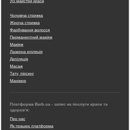
Усі майстри краси
Чоловіча стрижка
Жіноча стрижка
Фарбування волосся
Перманентний макіяж
Макіяж
Лазерна епіляція
Депіляція
Масаж
Тату, пірсинг
Манікюр
Платформа Barb.ua - запис на послуги краси та
здоров'я:
Про нас
Як працює платформа