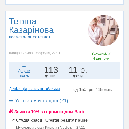
Тетяна
Казарінова
косметолог-естетист
площа Кирила і Мефодія, 27/11
Заходив(ла)
4 дні тому
113
11 р.
Додати
відгук
дзвінків
досвід
Депіляція, ваксинг обличчя
від 150 грн. / 15 мин.
➡️ Усі послуги та ціни (21)
🎁 Знижка 10% за промокодом Barb
📍
Студія краси "Crystal beauty house"
Мукачево, площа Кирила і Мефодія, 27/11