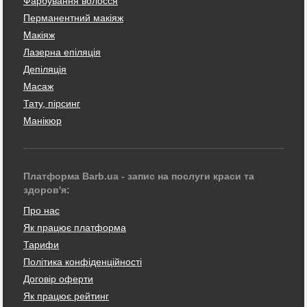
Фарбування волосся
Перманентний макіяж
Макіяж
Лазерна епіляція
Депіляція
Масаж
Тату, пірсинг
Манікюр
Платформа Barb.ua - запис на послуги краси та
здоров'я:
Про нас
Як працює платформа
Тарифи
Політика конфіденційності
Договір оферти
Як працює рейтинг