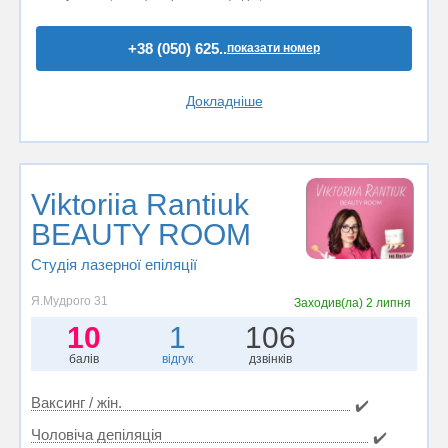
+38 (050) 625..
показати номер
Докладніше
Viktoriia Rantiuk
BEAUTY ROOM
Студія лазерної епіляції
Я.Мудрого 31
Заходив(ла)
2 липня
10
1
106
балів
відгук
дзвінків
Ваксинг / жін.
✔️
Чоловіча депіляція
✔️