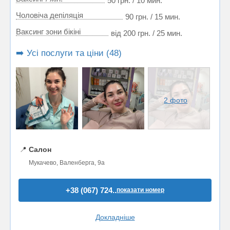
50 грн. / 10 мин.
Чоловіча депіляція
90 грн. / 15 мин.
Ваксинг зони бікіні
від 200 грн. / 25 мин.
➡️ Усі послуги та ціни (48)
2 фото
📍
Салон
Мукачево, Валенберга, 9а
+38 (067) 724..
показати номер
Докладніше