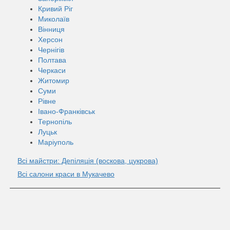
Кривий Ріг
Миколаїв
Вінниця
Херсон
Чернігів
Полтава
Черкаси
Житомир
Суми
Рівне
Івано-Франківськ
Тернопіль
Луцьк
Маріуполь
Всі майстри: Депіляція (воскова, цукрова)
Всі салони краси в Мукачево