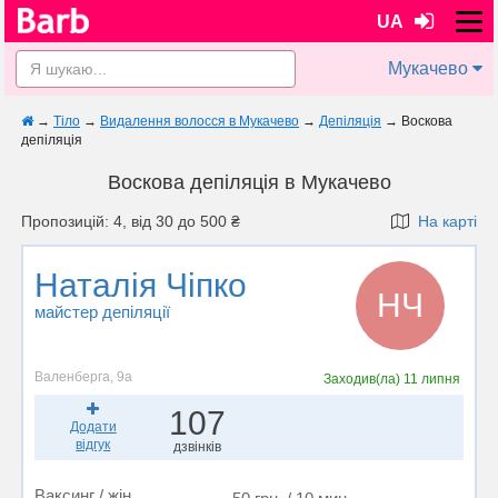
UA
Мукачево
→
Тіло
→
Видалення волосся в Мукачево
→
Депіляція
→
Воскова
депіляція
Воскова депіляція в Мукачево
Пропозицій: 4, від 30 до 500 ₴
На карті
Наталія Чіпко
НЧ
майстер депіляції
Валенберга, 9а
Заходив(ла)
11 липня
107
Додати
відгук
дзвінків
Ваксинг / жін.