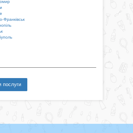
омир
и
е
о-Франківськ
нопіль
ьк
іуполь
и послуги