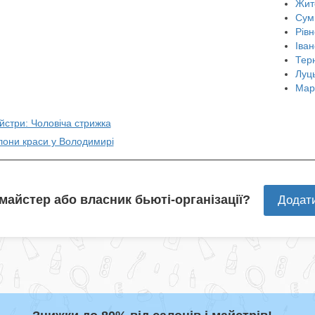
Жит
Сум
Рівн
Іван
Тер
Луц
Мар
йстри: Чоловіча стрижка
лони краси у Володимирі
 майстер або власник бьюті-організації?
Додат