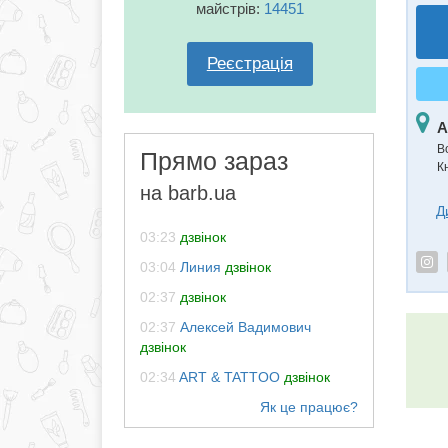
майстрів:
14451
Реєстрація
А
В
Прямо зараз
К
на barb.ua
Д
03:23
дзвінок
03:04
Линия
дзвінок
02:37
дзвінок
02:37
Алексей Вадимович
дзвінок
02:34
ART & TATTOO
дзвінок