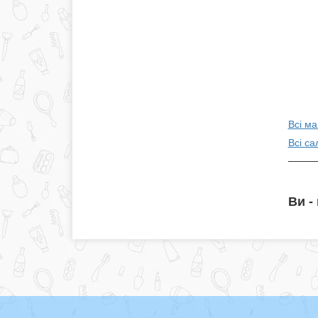
Всі ма
Всі са
Ви -