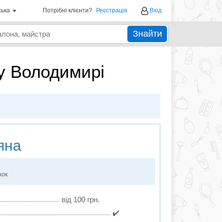
ська
Потрібні клієнти?
Реєстрація
Вхід
Знайти
 у Володимирі
яна
нок
від 100 грн.
✔️