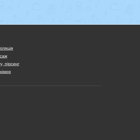
іляція
саж
у, пірсинг
нікюр