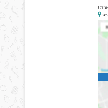
Стри
Укр