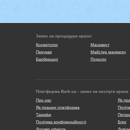
Запис на процедури краси:
Косметолог
Масажист
Перукар
Майстер манікюру
Барбершоп
Подолог
Платформа Barb.ua - запис на послуги краси 
Про нас
Як пр
Як працює платформа
Політи
Тарифи
Питанн
Політика конфіденційності
Блог
Договір оферти
Довід