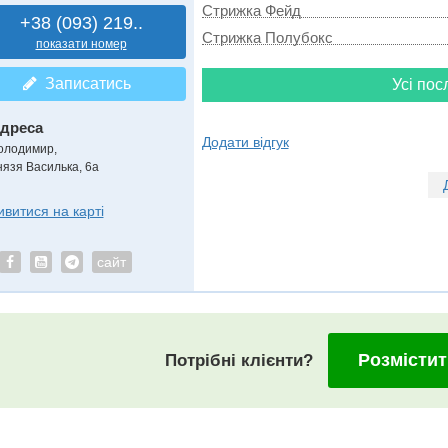
Стрижка Фейд
+38 (093) 219..
Стрижка Полубокс
показати номер
Записатись
Усі пос
дреса
Додати відгук
олодимир
,
нязя Василька, 6а
ивитися на карті
сайт
Розмістит
Потрібні клієнти?