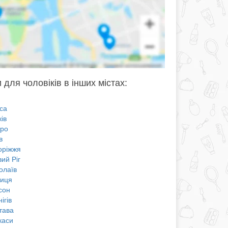
 для чоловіків в інших містах:
са
ів
про
в
оріжжя
ий Ріг
олаїв
ниця
сон
ігів
тава
каси