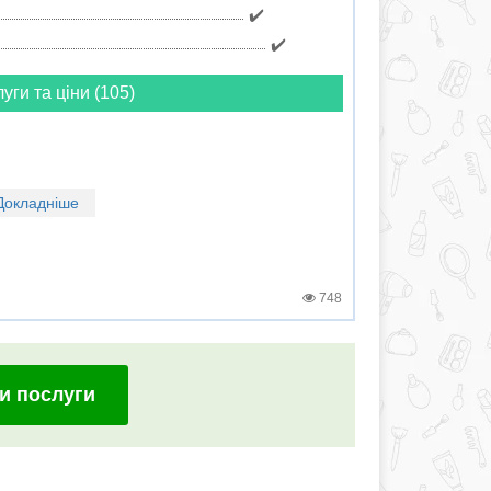
✔️
✔️
луги та ціни (105)
Докладніше
748
и послуги