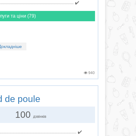
✔️
луги та ціни (79)
Докладніше
940
 de poule
100
дзвінків
✔️