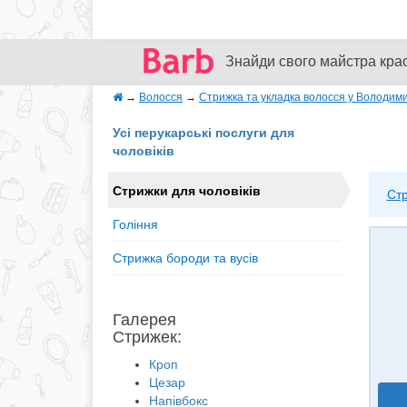
Знайди свого майстра кра
→
Волосся
→
Стрижка та укладка волосся у Володими
Усі перукарські послуги для
чоловіків
Стрижки для чоловіків
Ст
Гоління
Стрижка бороди та вусів
Галерея
Стрижек:
Кроп
Цезар
Напівбокс