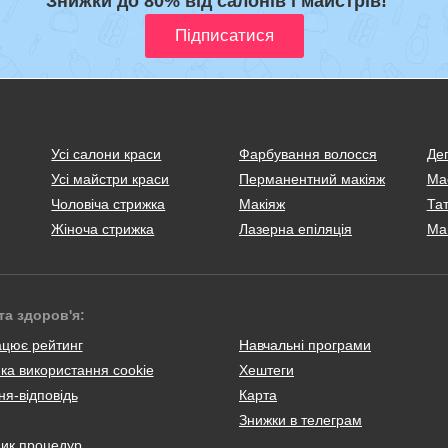
Знижки до 80% від салонів і майстрів!
Усі салони краси
Фарбування волосся
Деп
Усі майстри краси
Перманентний макіяж
Ма
Чоловіча стрижка
Макіяж
Тат
Жіноча стрижка
Лазерна епіляція
Ма
та здоров'я:
ацює рейтинг
Навчальні програми
ка використання cookie
Хештеги
я-відповідь
Карта
Знижки в телеграм
ник процедур