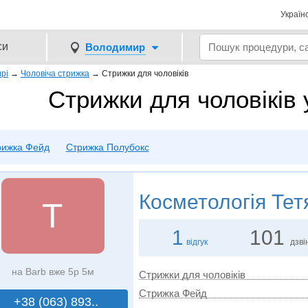
Україн
си
Володимир
рі
→
Чоловіча стрижка
→
Стрижки для чоловіків
Стрижки для чоловіків
рижка Фейд
Стрижка Полубокс
Косметологія
Тет
Т
1
101
відгук
дзві
на Barb вже 5р 5м
Стрижки для чоловіків
Стрижка Фейд
+38 (063) 893..