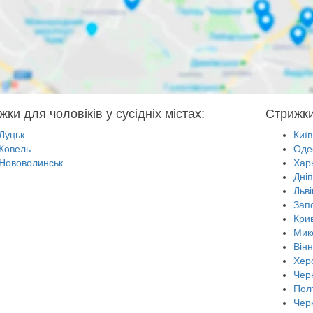
ки для чоловіків у сусідніх містах:
Стрижки
Луцьк
Київ
Ковель
Оде
Нововолинськ
Харк
Дні
Льві
Зап
Крив
Мик
Він
Хер
Черн
Пол
Чер