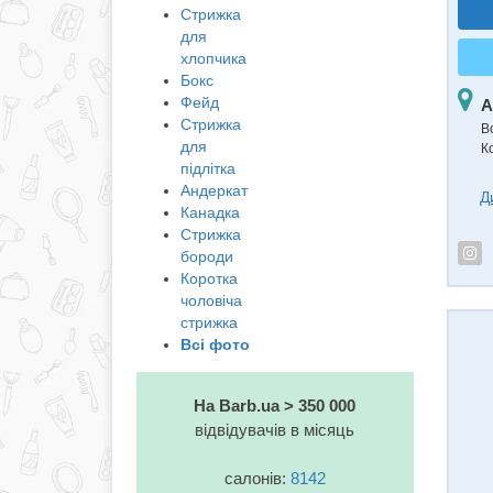
Стрижка
для
хлопчика
Бокс
Фейд
А
Стрижка
В
для
Ко
підлітка
Андеркат
Д
Канадка
Стрижка
бороди
Коротка
чоловіча
стрижка
Всі фото
На Barb.ua > 350 000
відвідувачів в місяць
салонів:
8142