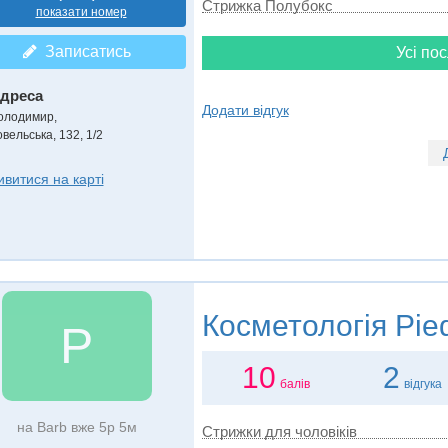
Стрижка Полубокс
показати номер
Записатись
Усі пос
дреса
Додати відгук
олодимир
,
вельська, 132, 1/2
ивитися на карті
Косметологія
Pied
P
10
2
балів
відгука
на Barb вже 5р 5м
Стрижки для чоловіків