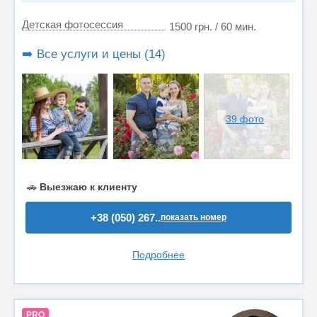
Детская фотосессия
1500 грн. / 60 мин.
➡️ Все услуги и цены (14)
39 фото
🚗
Выезжаю к клиенту
+38 (050) 267..
показать номер
Подробнее
PRO