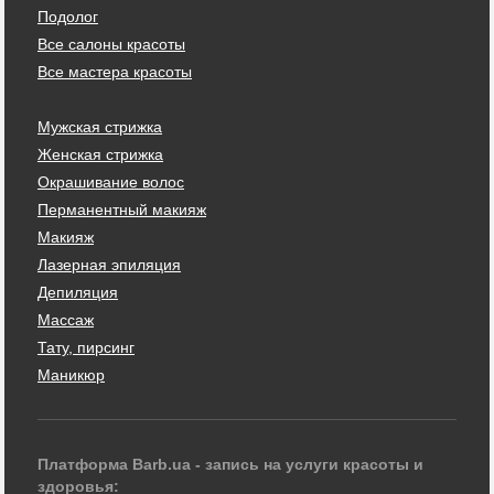
Подолог
Все салоны красоты
Все мастера красоты
Мужская стрижка
Женская стрижка
Окрашивание волос
Перманентный макияж
Макияж
Лазерная эпиляция
Депиляция
Массаж
Тату, пирсинг
Маникюр
Платформа Barb.ua - запись на услуги красоты и
здоровья: