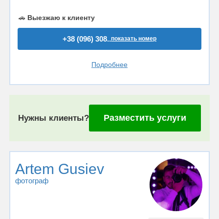
🚗
Выезжаю к клиенту
+38 (096) 308..
показать номер
Подробнее
Разместить услуги
Нужны клиенты?
Artem Gusiev
фотограф