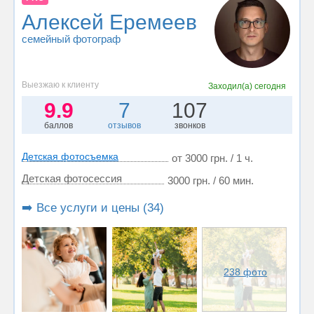
Алексей Еремеев
семейный фотограф
Выезжаю к клиенту
Заходил(а)
сегодня
9.9
7
107
баллов
отзывов
звонков
Детская фотосъемка
от 3000 грн. / 1 ч.
Детская фотосессия
3000 грн. / 60 мин.
➡️ Все услуги и цены (34)
238 фото