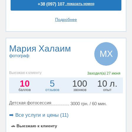
+38 (097) 107..
показать номер
Подробнее
Мария Халаим
МХ
фотограф
Выезжаю к клиенту
Заходил(а)
27 июня
10
5
100
10 л.
баллов
отзывов
звонков
опыт
Детская фотосессия
3000 грн. / 60 мин.
➡️ Все услуги и цены (11)
🚗
Выезжаю к клиенту