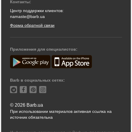
Контакты:
Центр поддержки клиентов:
namaste@barb.ua
Форма обратной связи
Приложения для специалистов:
Barb в социальных сетях:
© 2026 Barb.ua
При использовании материалов активная ссылка на
источник обязательна