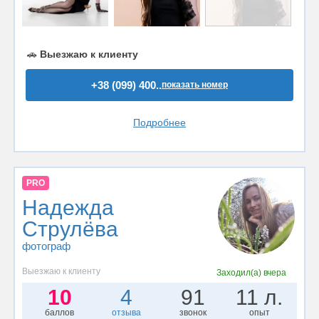
🚗
Выезжаю к клиенту
+38 (099) 400..
показать номер
Подробнее
PRO
Надежда
Струлёва
фотограф
Выезжаю к клиенту
Заходил(а)
вчера
10
4
91
11 л.
баллов
отзыва
звонок
опыт