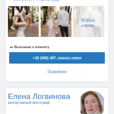
98 фото
1 видео
🚗
Выезжаю к клиенту
+38 (098) 487..
показать номер
Подробнее
Елена Логвинова
репортажный фотограф