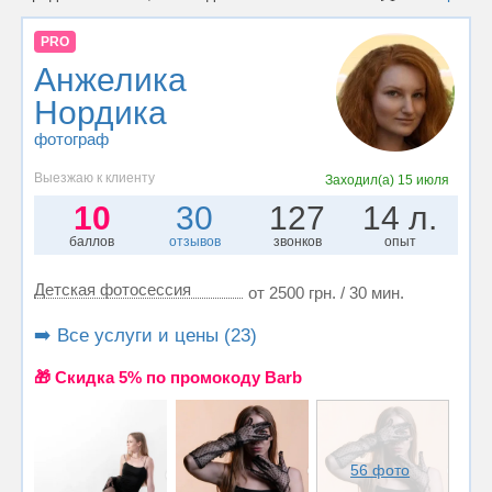
PRO
Анжелика
Нордика
фотограф
Выезжаю к клиенту
Заходил(а)
15 июля
10
30
127
14 л.
баллов
отзывов
звонков
опыт
Детская фотосессия
от 2500 грн. / 30 мин.
➡️ Все услуги и цены (23)
🎁 Cкидка 5% по промокоду Barb
56 фото