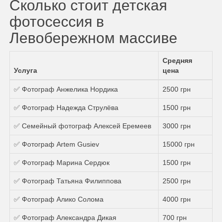
Сколько стоит детская
фотосессия в
Левобережном массиве
Средняя
Услуга
цена
✅ Фотограф Анжелика Нордика
2500 грн
✅ Фотограф Надежда Струлёва
1500 грн
✅ Семейный фотограф Алексей Еремеев
3000 грн
✅ Фотограф Artem Gusiev
15000 грн
✅ Фотограф Марина Сердюк
1500 грн
✅ Фотограф Татьяна Филиппова
2500 грн
✅ Фотограф Алико Солома
4000 грн
✅ Фотограф Александра Дикая
700 грн