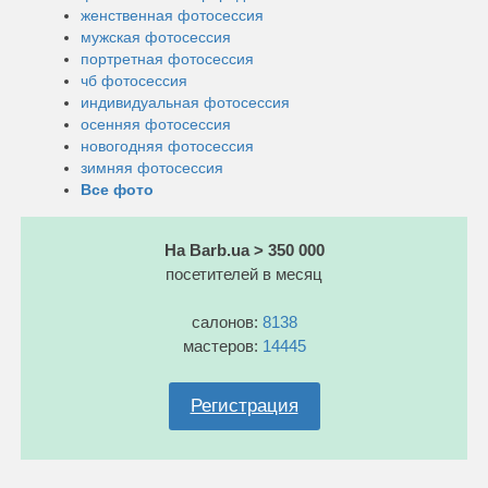
женственная фотосессия
мужская фотосессия
портретная фотосессия
чб фотосессия
индивидуальная фотосессия
осенняя фотосессия
новогодняя фотосессия
зимняя фотосессия
Все фото
На Barb.ua > 350 000
посетителей в месяц
салонов:
8138
мастеров:
14445
Регистрация