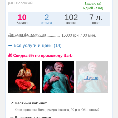
р-н. Оболонский
Заходил(а)
6 дней назад
10
2
102
7 л.
баллов
отзыва
звонка
опыт
Детская фотосессия
15000 грн. / 90 мин.
➡️ Все услуги и цены (14)
🎁 Cкидка 5% по промокоду Barb
14 фото
📍
Частный кабинет
Киев, проспект Володимира Івасюка, 20 р-н. Оболонский
🚗
Выезжаю к клиенту