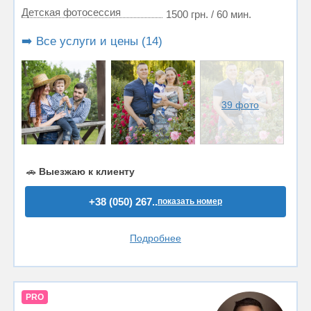
Детская фотосессия
1500 грн. / 60 мин.
➡️ Все услуги и цены (14)
39 фото
🚗
Выезжаю к клиенту
+38 (050) 267..
показать номер
Подробнее
PRO