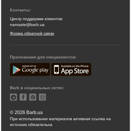
Контакты:
Центр поддержки клиентов:
namaste@barb.ua
Форма обратной связи
Приложения для специалистов:
Barb в социальных сетях:
© 2026 Barb.ua
При использовании материалов активная ссылка на
источник обязательна