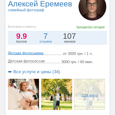
Алексей Еремеев
семейный фотограф
Выезжаю к клиенту
Заходил(а)
сегодня
9.9
7
107
баллов
отзывов
звонков
Детская фотосъемка
от 3000 грн. / 1 ч.
Детская фотосессия
3000 грн. / 60 мин.
➡️ Все услуги и цены (34)
238 фото