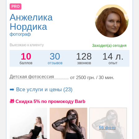
PRO
Анжелика
Нордика
фотограф
Выезжаю к клиенту
Заходил(а)
сегодня
10
30
128
14 л.
баллов
отзывов
звонков
опыт
Детская фотосессия
от 2500 грн. / 30 мин.
➡️ Все услуги и цены (23)
🎁 Cкидка 5% по промокоду Barb
56 фото