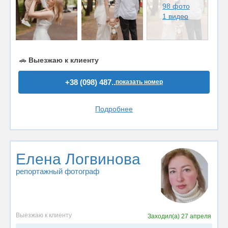
98 фото
1 видео
🚗
Выезжаю к клиенту
+38 (098) 487..
показать номер
Подробнее
Елена Логвинова
репортажный фотограф
Выезжаю к клиенту
Заходил(а)
27 апреля