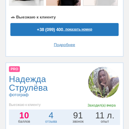
🚗
Выезжаю к клиенту
+38 (099) 400..
показать номер
Подробнее
PRO
Надежда
Струлёва
фотограф
Выезжаю к клиенту
Заходил(а)
вчера
10
4
91
11 л.
баллов
отзыва
звонок
опыт