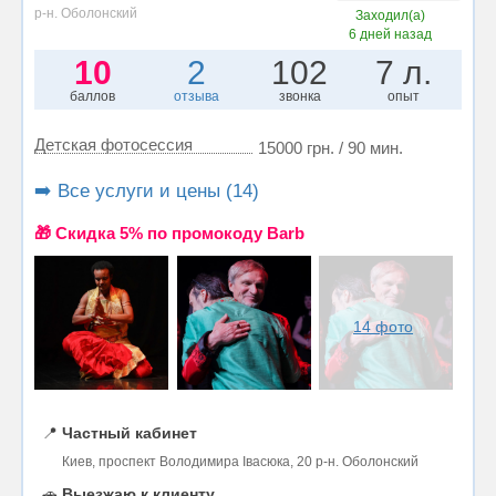
р-н. Оболонский
Заходил(а)
6 дней назад
10
2
102
7 л.
баллов
отзыва
звонка
опыт
Детская фотосессия
15000 грн. / 90 мин.
➡️ Все услуги и цены (14)
🎁 Cкидка 5% по промокоду Barb
14 фото
📍
Частный кабинет
Киев, проспект Володимира Івасюка, 20 р-н. Оболонский
🚗
Выезжаю к клиенту