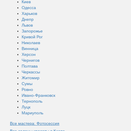
Киев
Одесса
Харьков
Днепр
Львов
Запорожье
Кривой Рог
Николаев
Винница
Херсон
Чернигов
Полтава
Черкассы
Житомир
Сумы
Ровно
Ивано-Франковск
Тернополь
Луцк
Мариуполь
Все мастера: Фотосессия
Все салоны красоты в Киеве