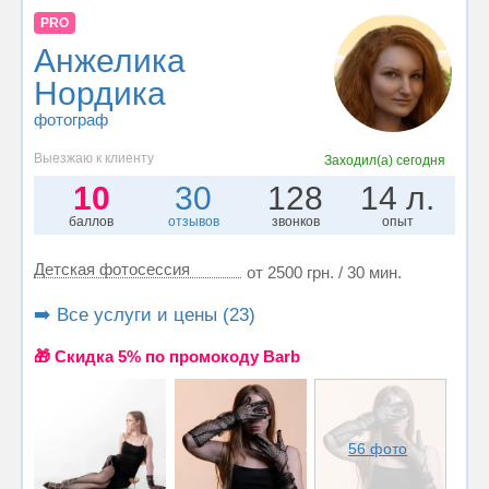
PRO
Анжелика
Нордика
фотограф
Выезжаю к клиенту
Заходил(а)
сегодня
10
30
128
14 л.
баллов
отзывов
звонков
опыт
Детская фотосессия
от 2500 грн. / 30 мин.
➡️ Все услуги и цены (23)
🎁 Cкидка 5% по промокоду Barb
56 фото