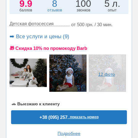
9.9
8
100
5 л.
баллов
отзывов
звонков
опыт
Детская фотосессия
от 500 грн. / 30 мин.
➡️ Все услуги и цены (9)
🎁 Cкидка 10% по промокоду Barb
12 фото
🚗
Выезжаю к клиенту
+38 (095) 257..
показать номер
Подробнее