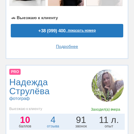
🚗
Выезжаю к клиенту
+38 (099) 400..
показать номер
Подробнее
PRO
Надежда
Струлёва
фотограф
Выезжаю к клиенту
Заходил(а)
вчера
10
4
91
11 л.
баллов
отзыва
звонок
опыт