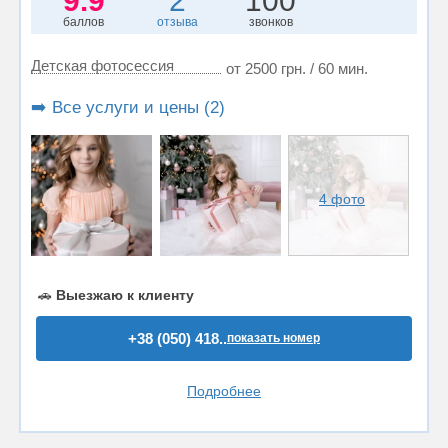
9.9
2
100
баллов
отзыва
звонков
Детская фотосессия
от 2500 грн. / 60 мин.
➡️ Все услуги и цены (2)
4 фото
🚗
Выезжаю к клиенту
+38 (050) 418..
показать номер
Подробнее