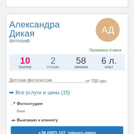
Александра
АД
Дикая
фотограф
Проверено
4 июня
10
2
58
6 л.
баллов
отзыва
звонков
опыт
Детская фотосессия
от 700 грн.
➡️ Все услуги и цены (15)
📍
Фотостудия
Киев
🚗
Выезжаю к клиенту
+38 (097) 107..
показать номер