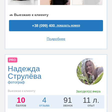
🚗
Выезжаю к клиенту
+38 (099) 400..
показать номер
Подробнее
PRO
Надежда
Струлёва
фотограф
Выезжаю к клиенту
Заходил(а)
вчера
10
4
91
11 л.
баллов
отзыва
звонок
опыт