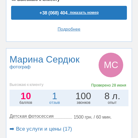
+38 (068) 404..
показать номер
Подробнее
Марина Сердюк
МС
фотограф
Выезжаю к клиенту
Проверено
28 июня
10
1
100
8 л.
баллов
отзыв
звонков
опыт
Детская фотосессия
1500 грн. / 60 мин.
➡️ Все услуги и цены (17)