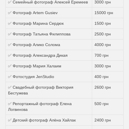
✅ Семейный фотограф Алексей Еремеев
3000 грн
✅ Фотограф Artem Gusiev
15000 грн
✅ Фотограф Марина Сердюк
1500 грн
✅ Фотограф Татьяна Филиппова
2500 грн
✅ Фотограф Алико Солома
4000 грн
✅ Фотограф Александра Дикая
700 грн
✅ Фотограф Мария Халаим
3000 грн
✅ Фотостудия JenStudio
400 грн
✅ Свадебный фотограф Виктория
2600 грн
Бестужева
✅ Репортажный фотограф Елена
500 грн
Логвинова
✅ Детский фотограф Алёна Хайлак
2400 грн