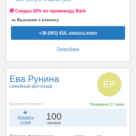
🎁 Cкидка 20% по промокоду Barb
🚗
Выезжаю к клиенту
+38 (063) 816..
показать номер
Подробнее
Ева Рунина
ЕР
семейный фотограф
Выезжаю к клиенту
Проверено
27 июня
100
Добавить
отзыв
звонков