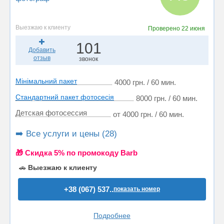
Выезжаю к клиенту
Проверено
22 июня
101
Добавить
отзыв
звонок
Мінімальний пакет
4000 грн. / 60 мин.
Стандартний пакет фотосесія
8000 грн. / 60 мин.
Детская фотосессия
от 4000 грн. / 60 мин.
➡️ Все услуги и цены (28)
🎁 Cкидка 5% по промокоду Barb
🚗
Выезжаю к клиенту
+38 (067) 537..
показать номер
Подробнее