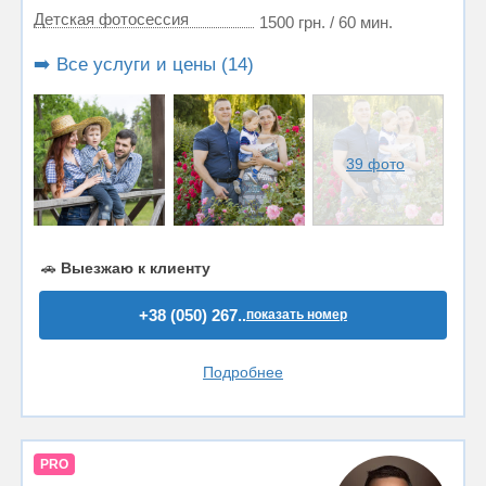
Детская фотосессия
1500 грн. / 60 мин.
➡️ Все услуги и цены (14)
39 фото
🚗
Выезжаю к клиенту
+38 (050) 267..
показать номер
Подробнее
PRO