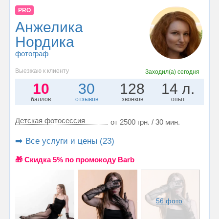
PRO
Анжелика
Нордика
фотограф
Выезжаю к клиенту
Заходил(а)
сегодня
10
30
128
14 л.
баллов
отзывов
звонков
опыт
Детская фотосессия
от 2500 грн. / 30 мин.
➡️ Все услуги и цены (23)
🎁 Cкидка 5% по промокоду Barb
56 фото