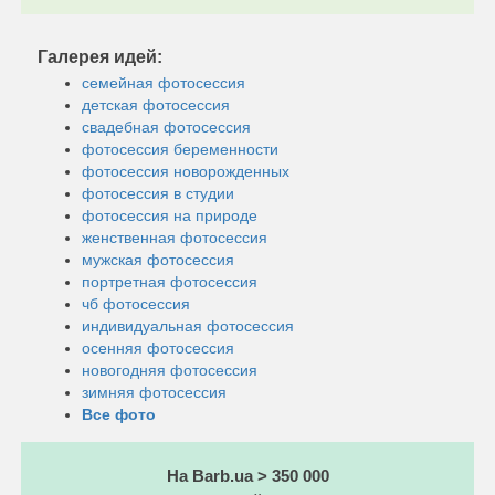
Галерея идей:
семейная фотосессия
детская фотосессия
свадебная фотосессия
фотосессия беременности
фотосессия новорожденных
фотосессия в студии
фотосессия на природе
женственная фотосессия
мужская фотосессия
портретная фотосессия
чб фотосессия
индивидуальная фотосессия
осенняя фотосессия
новогодняя фотосессия
зимняя фотосессия
Все фото
На Barb.ua > 350 000