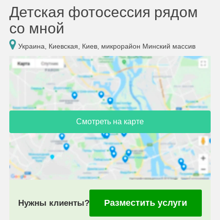
Детская фотосессия рядом
со мной
Украина, Киевская, Киев, микрорайон Минский массив
Смотреть на карте
Разместить услуги
Нужны клиенты?