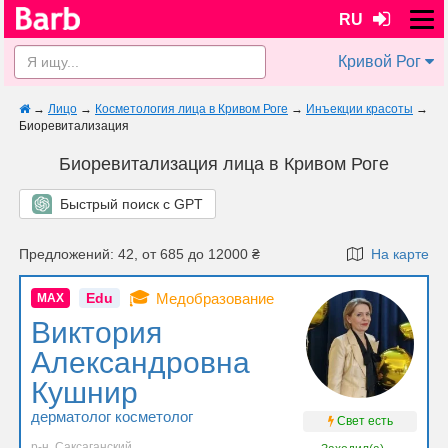
RU
Кривой Рог
→
Лицо
→
Косметология лица в Кривом Роге
→
Инъекции красоты
→
Биоревитализация
Биоревитализация лица в Кривом Роге
Быстрый поиск с GPT
Предложений: 42, от 685 до 12000 ₴
На карте
🎓
Edu
Медобразование
MAX
Виктория
Александровна
Кушнир
дерматолог косметолог
Свет есть
р-н. Саксаганский