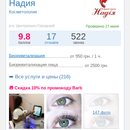
Надия
Косметология
р-н. Центрально-Городской
Проверено
27 июня
9.8
17
522
баллов
отзывов
звонка
Биоревитализация
от 950 грн. / 1 ч.
Биоревитализация лица
от 2500 грн.
➡️ Все услуги и цены (216)
🎁 Cкидка 10% по промокоду Barb
147 фото