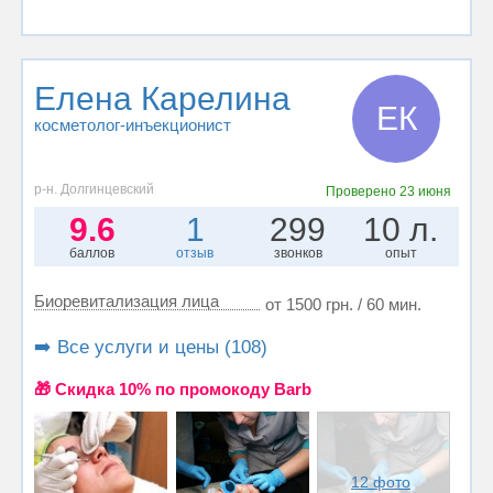
Елена Карелина
ЕК
косметолог-инъекционист
р-н. Долгинцевский
Проверено
23 июня
9.6
1
299
10 л.
баллов
отзыв
звонков
опыт
Биоревитализация лица
от 1500 грн. / 60 мин.
➡️ Все услуги и цены (108)
🎁 Cкидка 10% по промокоду Barb
12 фото