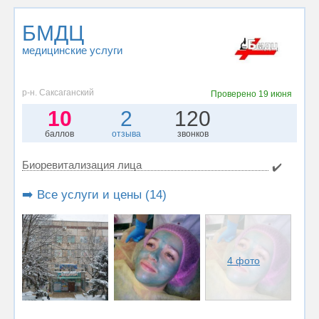
БМДЦ
медицинские услуги
р-н. Саксаганский
Проверено
19 июня
10
2
120
баллов
отзыва
звонков
Биоревитализация лица
✔️
➡️ Все услуги и цены (14)
4 фото