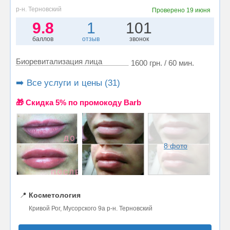
р-н. Терновский
Проверено
19 июня
9.8
1
101
баллов
отзыв
звонок
Биоревитализация лица
1600 грн. / 60 мин.
➡️ Все услуги и цены (31)
🎁 Cкидка 5% по промокоду Barb
8 фото
📍
Косметология
Кривой Рог, Мусорского 9а р-н. Терновский