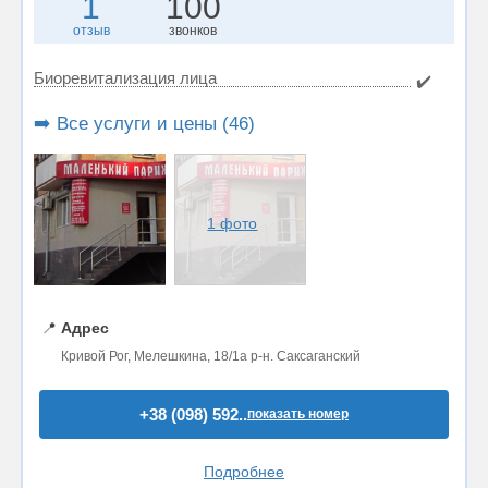
1
100
отзыв
звонков
Биоревитализация лица
✔️
➡️ Все услуги и цены (46)
1 фото
📍
Адрес
Кривой Рог, Мелешкина, 18/1а р-н. Саксаганский
+38 (098) 592..
показать номер
Подробнее