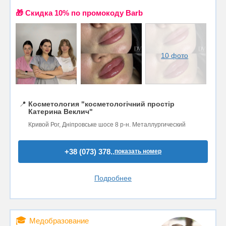
🎁 Cкидка 10% по промокоду Barb
10 фото
📍
Косметология "косметологічний простір
Катерина Веклич"
Кривой Рог, Дніпровське шосе 8 р-н. Металлургический
+38 (073) 378..
показать номер
Подробнее
🎓
Медобразование