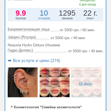
Заходил(а)
4 дня назад
9.9
10
1295
22 г.
баллов
отзывов
звонков
опыт
Биоревитализация лица
от 5500 грн. / 60 мин.
Jalupro (Ялупро)
от 5500 грн. / 40 мин.
Neauvia Hydro Deluxe (Ньювиа
Гидро Делюкс)
от 5500 грн. / 40 мин.
➡️ Все услуги и цены (274)
65 фото
📍
Косметология "Сімейна косметологія"