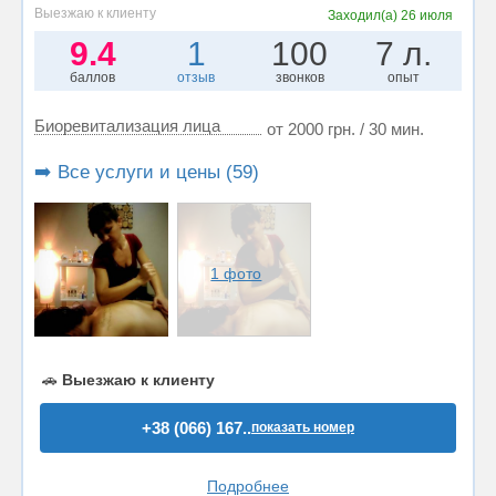
Выезжаю к клиенту
Заходил(а)
26 июля
9.4
1
100
7 л.
баллов
отзыв
звонков
опыт
Биоревитализация лица
от 2000 грн. / 30 мин.
➡️ Все услуги и цены (59)
1 фото
🚗
Выезжаю к клиенту
+38 (066) 167..
показать номер
Подробнее