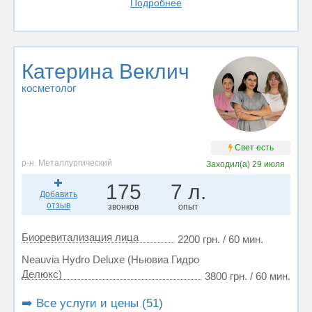
Подробнее
Катерина Веклич
косметолог
Свет есть
р-н. Металлургический
Заходил(а)
29 июля
175
7 л.
Добавить
отзыв
звонков
опыт
Биоревитализация лица
2200 грн. / 60 мин.
Neauvia Hydro Deluxe (Ньювиа Гидро
Делюкс)
3800 грн. / 60 мин.
➡️ Все услуги и цены (51)