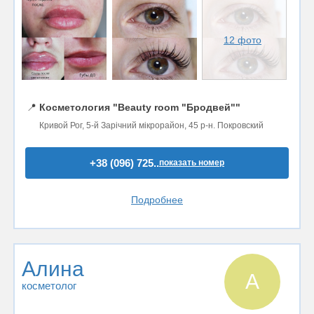
12 фото
📍
Косметология "Beauty room "Бродвей""
Кривой Рог, 5-й Зарічний мікрорайон, 45 р-н. Покровский
+38 (096) 725..
показать номер
Подробнее
Алина
А
косметолог