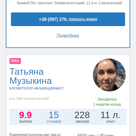
Кривой Рог, проспект Університетський, 21 р-н. Саксаганский
+38 (097) 276..
показать номер
Подробнее
PRO
Татьяна
Музыкина
косметолог-инъекционист
р-н. Металлургический
Заходил(а)
1 неделю назад
9.9
15
228
11 л.
баллов
отзывов
звонков
опыт
Биоревитализация лица
5500 грн. / 40 мин.