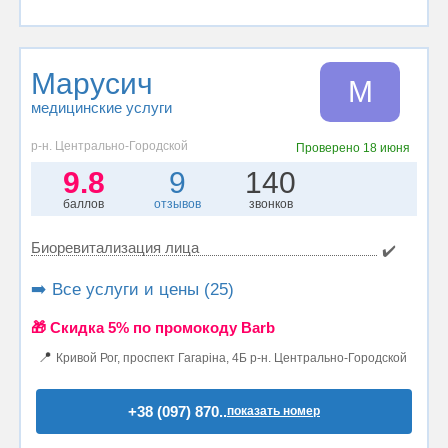
Марусич
М
медицинские услуги
р-н. Центрально-Городской
Проверено
18 июня
9.8
9
140
баллов
отзывов
звонков
Биоревитализация лица
✔️
➡️ Все услуги и цены (25)
🎁 Cкидка 5% по промокоду Barb
📍
Кривой Рог, проспект Гагаріна, 4Б р-н. Центрально-Городской
+38 (097) 870..
показать номер