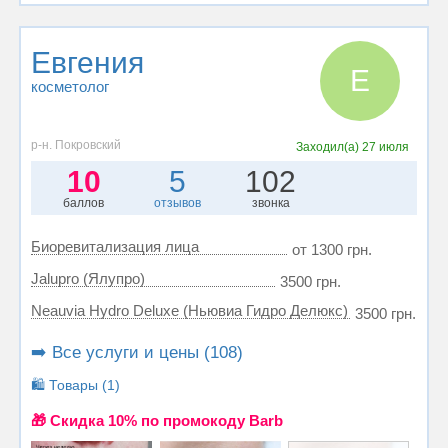
Евгения
Е
косметолог
р-н. Покровский
Заходил(а)
27 июля
10
5
102
баллов
отзывов
звонка
Биоревитализация лица
от 1300 грн.
Jalupro (Ялупро)
3500 грн.
Neauvia Hydro Deluxe (Ньювиа Гидро Делюкс)
3500 грн.
➡️ Все услуги и цены (108)
🛍️ Товары (1)
🎁 Cкидка 10% по промокоду Barb