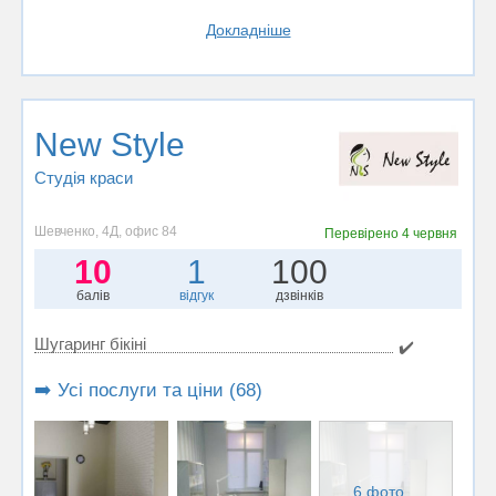
Докладніше
New Style
Студія краси
Шевченко, 4Д, офис 84
Перевірено
4 червня
10
1
100
балів
відгук
дзвінків
Шугаринг бікіні
✔️
➡️ Усі послуги та ціни (68)
6 фото