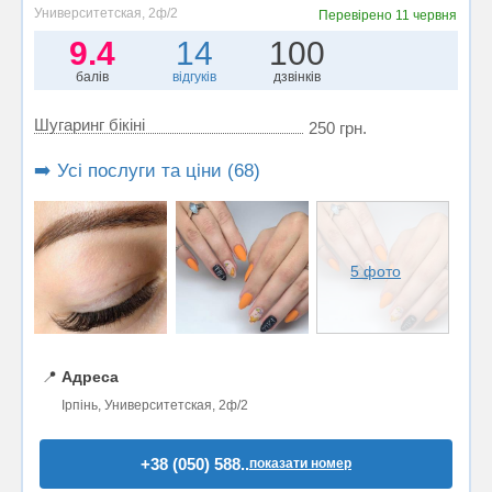
Университетская, 2ф/2
Перевірено
11 червня
9.4
14
100
балів
відгуків
дзвінків
Шугаринг бікіні
250 грн.
➡️ Усі послуги та ціни (68)
5 фото
📍
Адреса
Ірпінь, Университетская, 2ф/2
+38 (050) 588..
показати номер