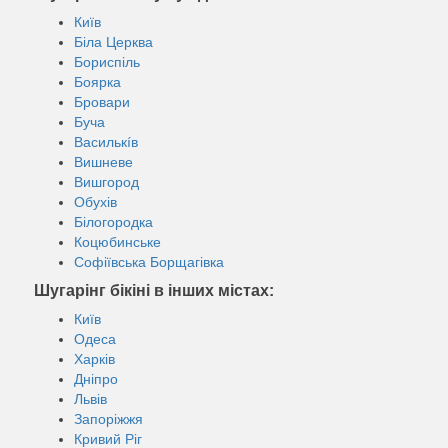
Київ
Біла Церква
Бориспіль
Боярка
Бровари
Буча
Василькíв
Вишневе
Вишгород
Обухів
Білогородка
Коцюбинське
Софіївська Борщагівка
Шугарінг бікіні в інших містах:
Київ
Одеса
Харків
Дніпро
Львів
Запоріжжя
Кривий Ріг