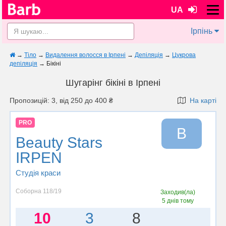
UA
Ірпінь
→
Тіло
→
Видалення волосся в Ірпені
→
Депіляція
→
Цукрова
депіляція
→
Бікіні
Шугарінг бікіні в Ірпені
Пропозицій: 3, від 250 до 400 ₴
На карті
PRO
B
Beauty Stars
IRPEN
Студія краси
Соборна 118/19
Заходив(ла)
5 днів тому
10
3
8