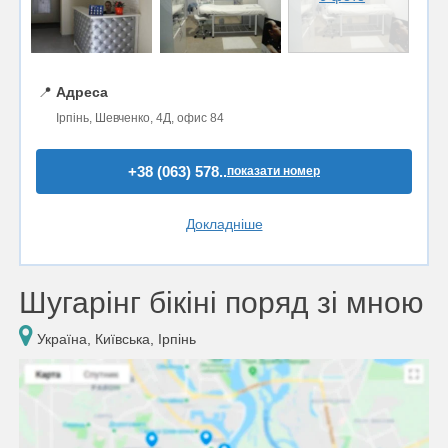
📍
Адреса
Ірпінь, Шевченко, 4Д, офис 84
+38 (063) 578..
показати номер
Докладніше
Шугарінг бікіні поряд зі мною
Україна, Київська, Ірпінь