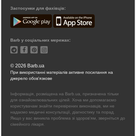
Застосунки для фахівців:
Barb у соціальних мережах:
© 2026 Barb.ua
При використанні матеріалів активне посилання на
джерело обов'язкове
Інформація, розміщена на Barb.ua, призначена тільки
для ознайомлювальних цілей. Хоча ми допомагаємо
користувачам знайти перевірених виконавців, ми не
надаємо медичні консультації, діагностику та порад.
Якщо у вас виникла проблема зі здоров'ям, зверніться до
сімейного лікаря.