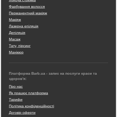
Фарбування волосся
Перманентний макіяж
Макіяж
Лазерна епіляція
Депіляція
Масаж
Тату, пірсинг
Манікюр
Платформа Barb.ua - запис на послуги краси та
здоров'я:
Про нас
Як працює платформа
Тарифи
Політика конфіденційності
Договір оферти