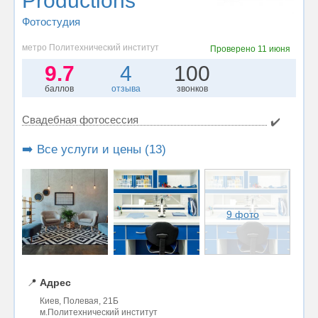
Productions
Фотостудия
метро Политехнический институт
Проверено
11 июня
9.7
4
100
баллов
отзыва
звонков
Свадебная фотосессия
✔️
➡️ Все услуги и цены (13)
9 фото
📍
Адрес
Киев, Полевая, 21Б
м.Политехнический институт