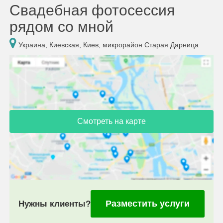
Свадебная фотосессия
рядом со мной
Украина, Киевская, Киев, микрорайон Старая Дарница
Смотреть на карте
Разместить услуги
Нужны клиенты?