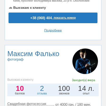
Киев, проспект Володимира Івасюка, 20 р-н. Оболонский
🚗
Выезжаю к клиенту
+38 (068) 404..
показать номер
Подробнее
Максим Фалько
фотограф
Выезжаю к клиенту
Заходил(а)
вчера
10
2
100
14 л.
баллов
отзыва
звонков
опыт
Свадебная фотосессия
от 4000 грн. / 180 мин.