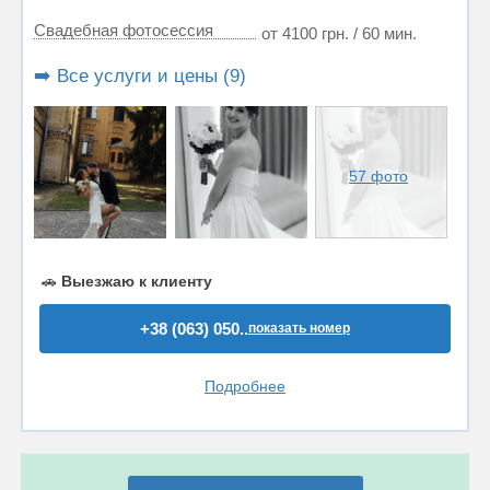
Свадебная фотосессия
от 4100 грн. / 60 мин.
➡️ Все услуги и цены (9)
57 фото
🚗
Выезжаю к клиенту
+38 (063) 050..
показать номер
Подробнее