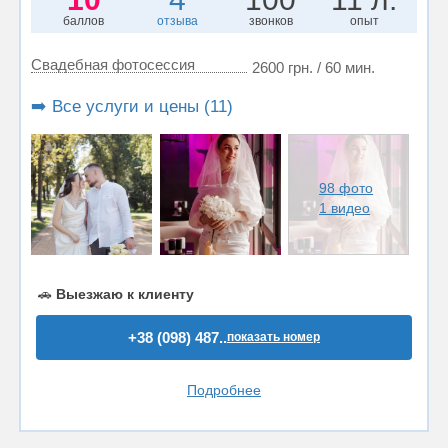
баллов
отзыва
звонков
опыт
Свадебная фотосессия
2600 грн. / 60 мин.
➡️ Все услуги и цены (11)
98 фото
1 видео
🚗
Выезжаю к клиенту
+38 (098) 487..
показать номер
Подробнее