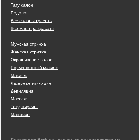
Тату салон
Подолог
Все салоны красоты
Все мастера красоты
Мужская стрижка
Женская стрижка
Окрашивание волос
Перманентный макияж
Макияж
Лазерная эпиляция
Депиляция
Массаж
Тату, пирсинг
Маникюр
Платформа Barb.ua - запись на услуги красоты и