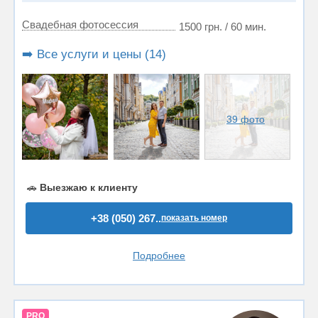
Свадебная фотосессия
1500 грн. / 60 мин.
➡️ Все услуги и цены (14)
39 фото
🚗
Выезжаю к клиенту
+38 (050) 267..
показать номер
Подробнее
PRO