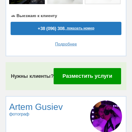
🚗
Выезжаю к клиенту
+38 (096) 308..
показать номер
Подробнее
Разместить услуги
Нужны клиенты?
Artem Gusiev
фотограф