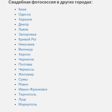
Свадебная фотосессия в других городах:
Киев
Одесса
Харьков
Днепр
Львов
Запорожье
Кривой Рог
Николаев
Винница
Херсон
Чернигов
Полтава
Черкассы
Житомир
Сумы
Ровно
Ивано-Франковск
Тернополь
Луцк
Мариуполь