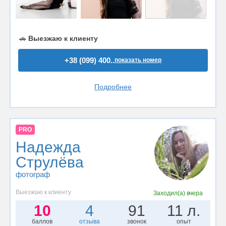
🚗
Выезжаю к клиенту
+38 (099) 400..
показать номер
Подробнее
PRO
Надежда
Струлёва
фотограф
Выезжаю к клиенту
Заходил(а)
вчера
10
4
91
11 л.
баллов
отзыва
звонок
опыт