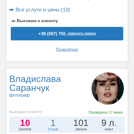
➡️ Все услуги и цены (13)
🚗
Выезжаю к клиенту
+38 (097) 755..
показать номер
Подробнее
Владислава
Саранчук
фотограф
Выезжаю к клиенту
Проверено
17 июня
10
1
101
9 л.
баллов
отзыв
звонок
опыт