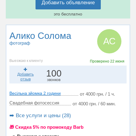
Добавить объявление
это бесплатно
Алико Солома
АС
фотограф
Выезжаю к клиенту
Проверено
22 июня
100
Добавить
отзыв
звонков
Весільна зйомка 2 години
от 4000 грн. / 1 ч.
Свадебная фотосессия
от 4000 грн. / 60 мин.
➡️ Все услуги и цены (28)
🎁 Cкидка 5% по промокоду Barb