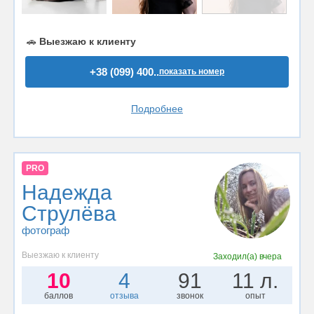
🚗
Выезжаю к клиенту
+38 (099) 400..
показать номер
Подробнее
PRO
Надежда
Струлёва
фотограф
Выезжаю к клиенту
Заходил(а)
вчера
10
4
91
11 л.
баллов
отзыва
звонок
опыт