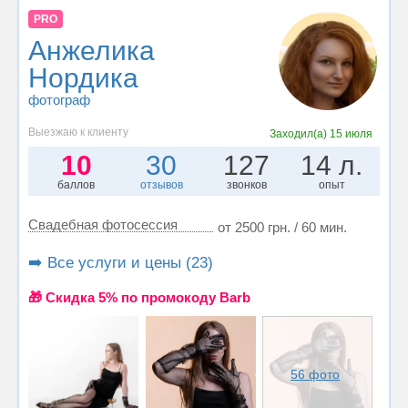
PRO
Анжелика
Нордика
фотограф
Выезжаю к клиенту
Заходил(а)
15 июля
10
30
127
14 л.
баллов
отзывов
звонков
опыт
Свадебная фотосессия
от 2500 грн. / 60 мин.
➡️ Все услуги и цены (23)
🎁 Cкидка 5% по промокоду Barb
56 фото