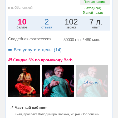
Полная запись
р-н. Оболонский
Заходил(а)
5 дней назад
10
2
102
7 л.
баллов
отзыва
звонка
опыт
Свадебная фотосессия
80000 грн. / 480 мин.
➡️ Все услуги и цены (14)
🎁 Cкидка 5% по промокоду Barb
14 фото
📍
Частный кабинет
Киев, проспект Володимира Івасюка, 20 р-н. Оболонский