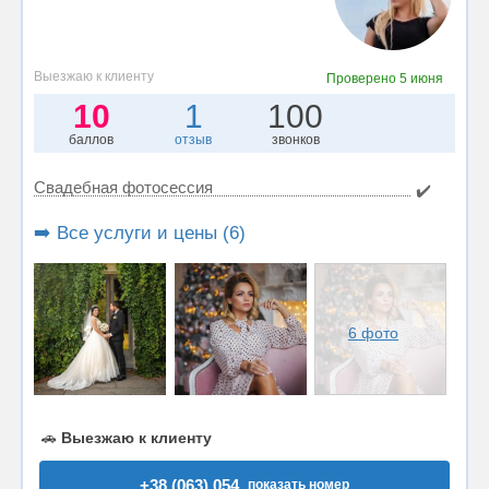
Выезжаю к клиенту
Проверено
5 июня
10
1
100
баллов
отзыв
звонков
Свадебная фотосессия
✔️
➡️ Все услуги и цены (6)
6 фото
🚗
Выезжаю к клиенту
+38 (063) 054..
показать номер