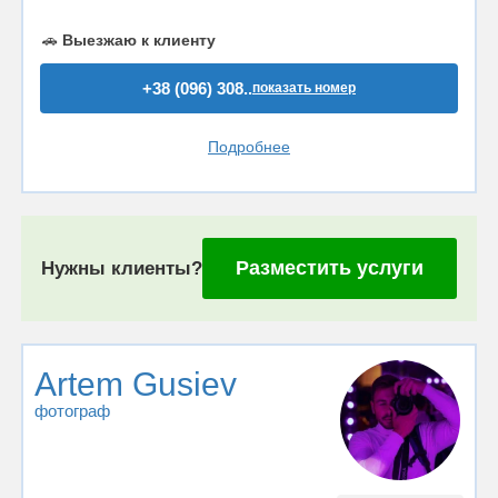
🚗
Выезжаю к клиенту
+38 (096) 308..
показать номер
Подробнее
Разместить услуги
Нужны клиенты?
Artem Gusiev
фотограф