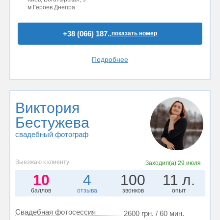
м.Героев Днепра
+38 (066) 187..
показать номер
Подробнее
Виктория
Бестужева
свадебный фотограф
Выезжаю к клиенту
Заходил(а)
29 июля
10
4
100
11 л.
баллов
отзыва
звонков
опыт
Свадебная фотосессия
2600 грн. / 60 мин.