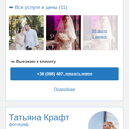
➡️ Все услуги и цены (11)
98 фото
1 видео
🚗
Выезжаю к клиенту
+38 (098) 487..
показать номер
Подробнее
Татьяна Крафт
фотограф