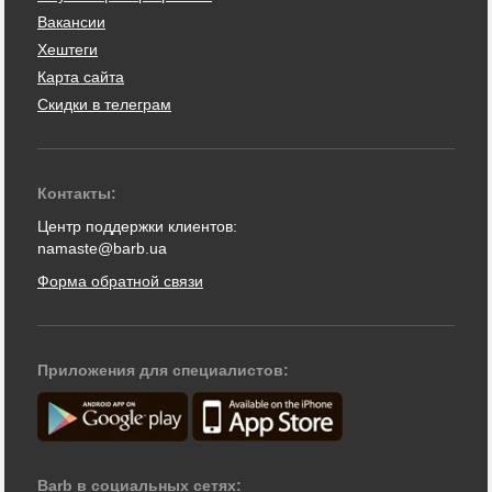
Вакансии
Хештеги
Карта сайта
Скидки в телеграм
Контакты:
Центр поддержки клиентов:
namaste@barb.ua
Форма обратной связи
Приложения для специалистов:
Barb в социальных сетях: