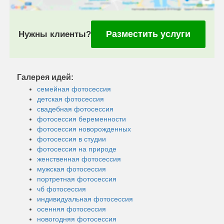
Разместить услуги
Нужны клиенты?
Галерея идей:
семейная фотосессия
детская фотосессия
свадебная фотосессия
фотосессия беременности
фотосессия новорожденных
фотосессия в студии
фотосессия на природе
женственная фотосессия
мужская фотосессия
портретная фотосессия
чб фотосессия
индивидуальная фотосессия
осенняя фотосессия
новогодняя фотосессия