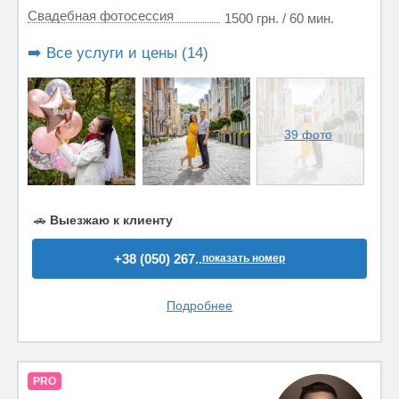
Свадебная фотосессия
1500 грн. / 60 мин.
➡️ Все услуги и цены (14)
39 фото
🚗
Выезжаю к клиенту
+38 (050) 267..
показать номер
Подробнее
PRO