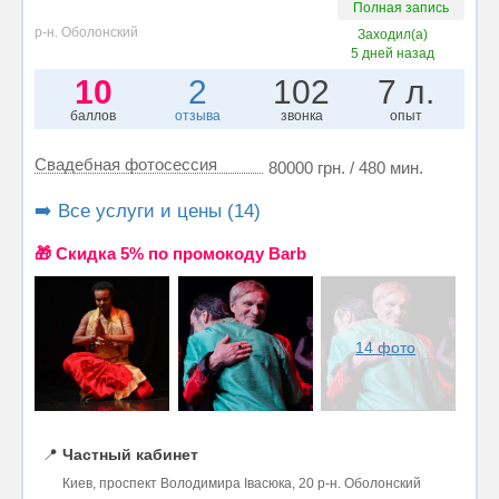
Полная запись
р-н. Оболонский
Заходил(а)
5 дней назад
10
2
102
7 л.
баллов
отзыва
звонка
опыт
Свадебная фотосессия
80000 грн. / 480 мин.
➡️ Все услуги и цены (14)
🎁 Cкидка 5% по промокоду Barb
14 фото
📍
Частный кабинет
Киев, проспект Володимира Івасюка, 20 р-н. Оболонский