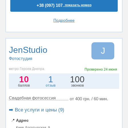
+38 (097) 107..
показать номер
Подробнее
JenStudio
J
Фотостудия
метро Героев Днепра
Проверено
24 июня
10
1
100
баллов
отзыв
звонков
Свадебная фотосессия
от 400 грн. / 60 мин.
➡️ Все услуги и цены (9)
📍
Адрес
Киев, Богатырская, 9