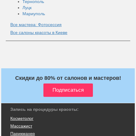
Тернополь
Луцк
Мариуполь
Все мастера: Фотосессия
Все салоны красоты в Киеве
Скидки до 80% от салонов и мастеров!
Запись на процедуры красоты:
Косметолог
Массажист
Парикмахер