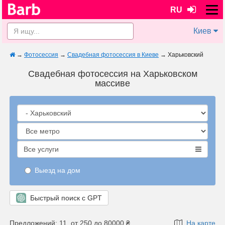
RU
Киев
→
Фотосессия
→
Свадебная фотосессия в Киеве
→
Харьковский
Свадебная фотосессия на Харьковском
массиве
Все услуги
Выезд на дом
Быстрый поиск с GPT
Предложений: 11, от 250 до 80000 ₴
На карте