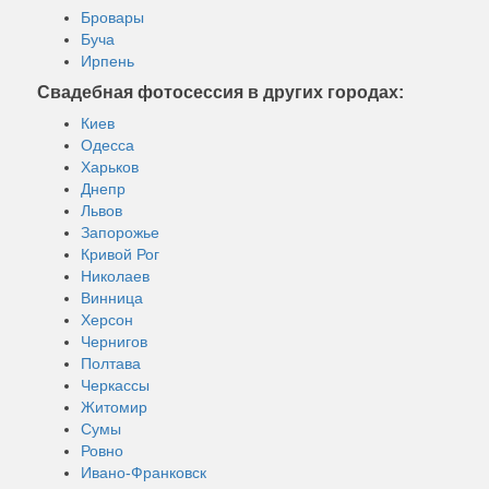
Бровары
Буча
Ирпень
Свадебная фотосессия в других городах:
Киев
Одесса
Харьков
Днепр
Львов
Запорожье
Кривой Рог
Николаев
Винница
Херсон
Чернигов
Полтава
Черкассы
Житомир
Сумы
Ровно
Ивано-Франковск