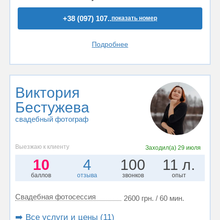
+38 (097) 107..
показать номер
Подробнее
Виктория
Бестужева
свадебный фотограф
Выезжаю к клиенту
Заходил(а)
29 июля
10
4
100
11 л.
баллов
отзыва
звонков
опыт
Свадебная фотосессия
2600 грн. / 60 мин.
➡️ Все услуги и цены (11)