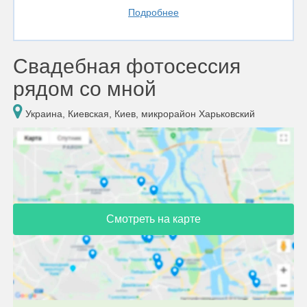
Подробнее
Свадебная фотосессия
рядом со мной
Украина, Киевская, Киев, микрорайон Харьковский
Смотреть на карте