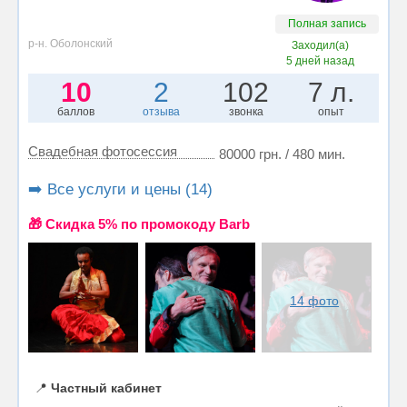
Полная запись
р-н. Оболонский
Заходил(а)
5 дней назад
10
2
102
7 л.
баллов
отзыва
звонка
опыт
Свадебная фотосессия
80000 грн. / 480 мин.
➡️ Все услуги и цены (14)
🎁 Cкидка 5% по промокоду Barb
14 фото
📍
Частный кабинет