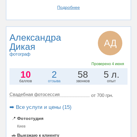
Подробнее
Александра
АД
Дикая
фотограф
Проверено
4 июня
10
2
58
5 л.
баллов
отзыва
звонков
опыт
Свадебная фотосессия
от 700 грн.
➡️ Все услуги и цены (15)
📍
Фотостудия
Киев
🚗
Выезжаю к клиенту