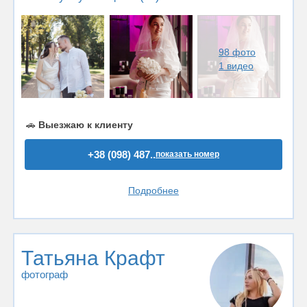
98 фото
1 видео
🚗
Выезжаю к клиенту
+38 (098) 487..
показать номер
Подробнее
Татьяна Крафт
фотограф