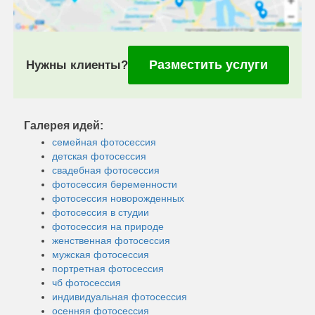
Разместить услуги
Нужны клиенты?
Галерея идей:
семейная фотосессия
детская фотосессия
свадебная фотосессия
фотосессия беременности
фотосессия новорожденных
фотосессия в студии
фотосессия на природе
женственная фотосессия
мужская фотосессия
портретная фотосессия
чб фотосессия
индивидуальная фотосессия
осенняя фотосессия