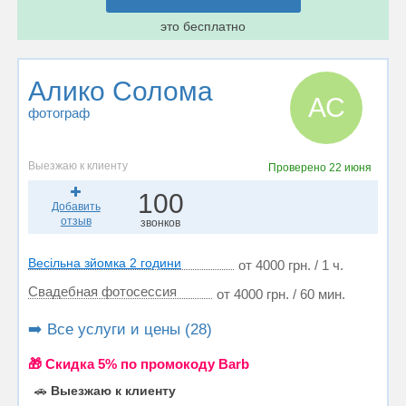
это бесплатно
Алико Солома
АС
фотограф
Выезжаю к клиенту
Проверено
22 июня
100
Добавить
отзыв
звонков
Весільна зйомка 2 години
от 4000 грн. / 1 ч.
Свадебная фотосессия
от 4000 грн. / 60 мин.
➡️ Все услуги и цены (28)
🎁 Cкидка 5% по промокоду Barb
🚗
Выезжаю к клиенту