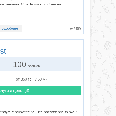
ликолепная. Я рада что сходила на
Подробнее
2459
st
100
звонков
от 350 грн. / 60 мин.
луги и цены (8)
ебную фотосессию. Все организовано очень