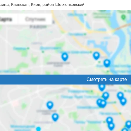
аина, Киевская, Киев, район Шевченковский
Смотреть на карте