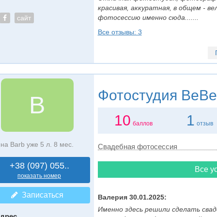
красивая, аккуратная, в общем - ве
фотосессию именно сюда.......
сайт
Все отзывы: 3
Фотостудия
BeBe
B
10
1
баллов
отзыв
на Barb уже 5 л. 8 мес.
Свадебная фотосессия
+38 (097) 055..
Все ус
показать номер
Записаться
Валерия 30.01.2025:
Именно здесь решили сделать свад
дрес