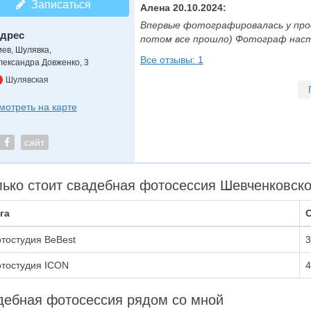
Записаться
Алена 20.10.2024:
Впервые фотографировалась у проф
дрес
потом все прошло) Фотограф настол
иев, Шулявка
,
Все отзывы: 1
лександра Довженко, 3
Шулявская
мотреть на карте
сайт
ько стоит свадебная фотосессия Шевченковск
га
С
тостудия BeBest
3
тостудия ICON
4
дебная фотосессия рядом со мной