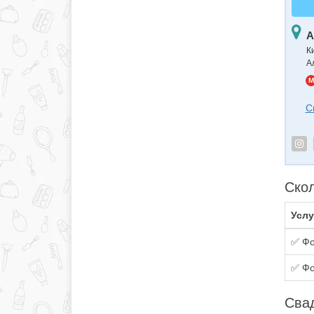
А
К
А
M
С
Скол
Услу
✅ Фо
✅ Фо
Сва