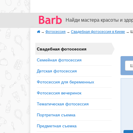
Найди мастера красоты и здо
→
Фотосессия
→
Свадебная фотосессия в Киеве
→
Ш
Свадебная фотосессия
Семейная фотосессия
Детская фотосессия
Фотосессия для беременных
Фотосессия вечеринок
Тематическая фотосессия
Портретная съемка
Предметная съемка