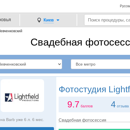
Русск
ровья
Киев
евченковский
Свадебная фотосесс
Фотостудия
Lightf
9.7
4
баллов
отзыва
на Barb уже 6 л. 6 мес.
Свадебная фотосессия