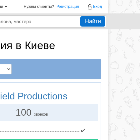
ий
Нужны клиенты?
Регистрация
Вход
Найти
ия в Киеве
ield Productions
100
звонков
✔️