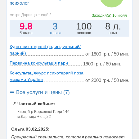
психолог
метро Дарница + ещё 2
Заходил(а)
16 июля
9.8
3
100
8 л.
баллов
отзыва
звонков
опыт
Курс психотерапії (індивідуальний/
парний)
от 1800 грн. / 50 мин.
Первинна консультація пари
1900 грн. / 60 мин.
Консультація/курс психотерапії поза
межами України
от 2000 грн. / 50 мин.
➡️ Все услуги и цены (7)
📍
Частный кабинет
Киев, б-р Верховної Ради 14б
м.Дарница + ещё 2
Ольга 03.02.2025:
Прекрасный специалист, которая реально помогает