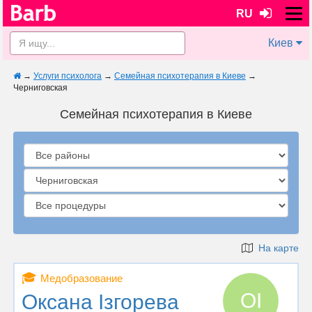
RU
Киев
→
Услуги психолога
→
Семейная психотерапия в Киеве
→
Черниговская
Семейная психотерапия в Киеве
На карте
🎓
Медобразование
ОІ
Оксана Ізгорева