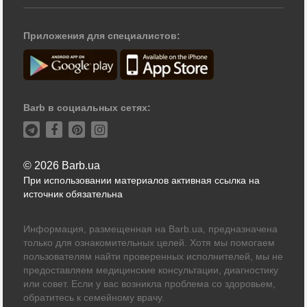
Приложения для специалистов:
Barb в социальных сетях:
© 2026 Barb.ua
При использовании материалов активная ссылка на
источник обязательна
Информация, размещенная на Barb.ua, предназначена
только для ознакомительных целей. Хотя мы помогаем
пользователям найти проверенных исполнителей, мы не
предоставляем медицинские консультации, диагностику
или совет. Если у вас возникла проблема со здоровьем,
обратитесь к семейному врачу.