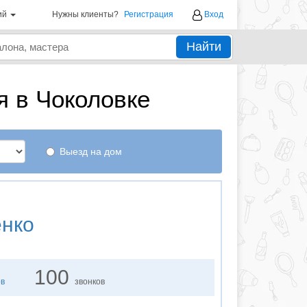
ий
Нужны клиенты?
Регистрация
Вход
Найти
 в Чоколовке
Выезд на дом
енко
100
ов
звонков