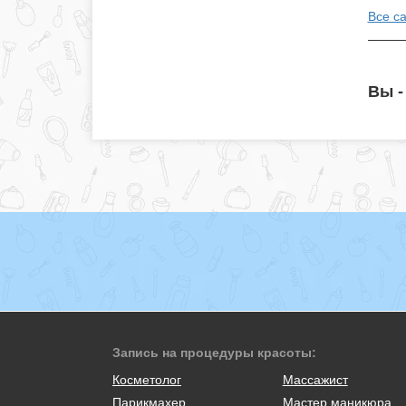
Все с
Вы -
Запись на процедуры красоты:
Косметолог
Массажист
Парикмахер
Мастер маникюра