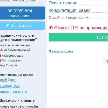
на Barb уже 5 л. 10 мес.
Психотерапия
Консультация, сеанс
+38 (098) 804..
показать номер
Семейная психотерапия
Записаться
🎁 Cкидка 11% по промокоду
едицинские услуги
Все ус
Центр психотерапии"
иев, Святошинский р-н,
улиця Хмельницька, 10
Добавить отзыв
Академгородок
Житомирская
 еще 2 метро
ополнительные адреса:
евый берег
етряные Горы
мотреть на карте
Выезжаю к клиенту
Консультирую онлайн