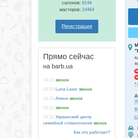
салонов:
8144
мастеров:
14464
Регистрация
М
"
Прямо сейчас
К
в
на barb.ua
M
M
16:21
звонок
+
16:21
Luna Laser
звонок
Д
16:21
Алина
звонок
Л
16:21
звонок
В
16:21
Украинский центр
С
семейной стоматологии
звонок