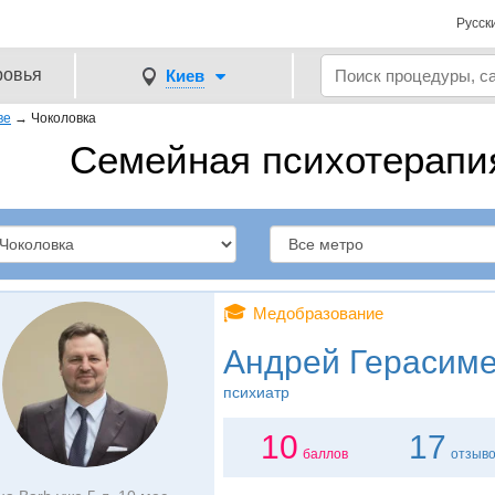
Русск
ровья
Киев
ве
→
Чоколовка
Семейная психотерапия
🎓
Медобразование
Андрей Герасим
психиатр
10
17
баллов
отзыв