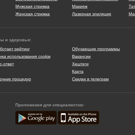
Мужская стрижка
Макияж
Тат
Женская стрижка
Лазерная эпиляция
Ма
ты и здоровья:
ботает рейтинг
Обучающие программы
ика использования cookie
Вакансии
с-ответ
Хештеги
Карта
очник процедур
Скидки в телеграм
Приложения для специалистов: