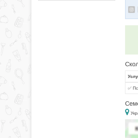
Скол
Услу
✅ Пс
Сем
Укр