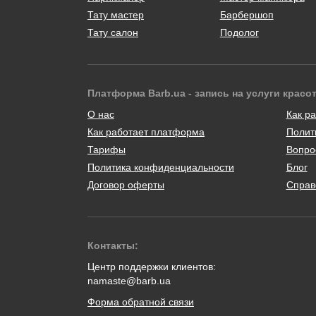
Тату мастер
Барбершоп
Тату салон
Подолог
Платформа Barb.ua - запись на услуги красо
О нас
Как ра
Как работает платформа
Полит
Тарифы
Вопро
Политика конфиденциальности
Блог
Договор оферты
Справ
Контакты:
Центр поддержки клиентов:
namaste@barb.ua
Форма обратной связи