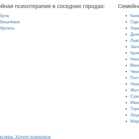
йная психотерапия в соседних городах:
Семейна
Буча
Кие
Вишнёвое
Оде
Ирпень
Хар
Дне
Льв
Зап
Кри
Ник
Вин
Чер
Пол
Чер
Жит
Сум
Ива
Тер
Луц
Мар
стера: Услуги психолога