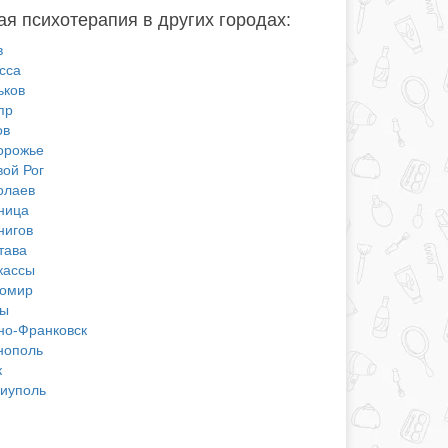
я психотерапия в других городах:
в
сса
ьков
пр
ов
орожье
вой Рог
олаев
ница
нигов
тава
кассы
омир
ы
но-Франковск
нополь
к
иуполь