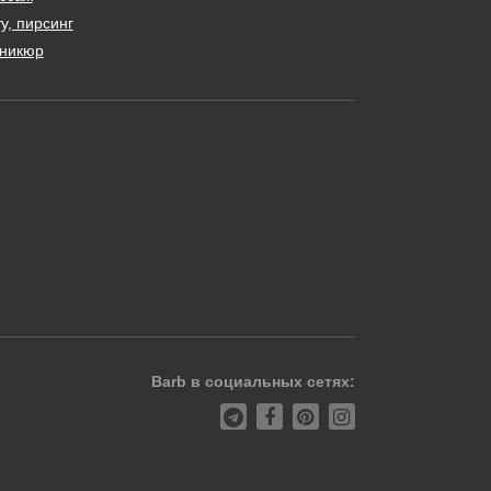
у, пирсинг
никюр
Barb в социальных сетях: