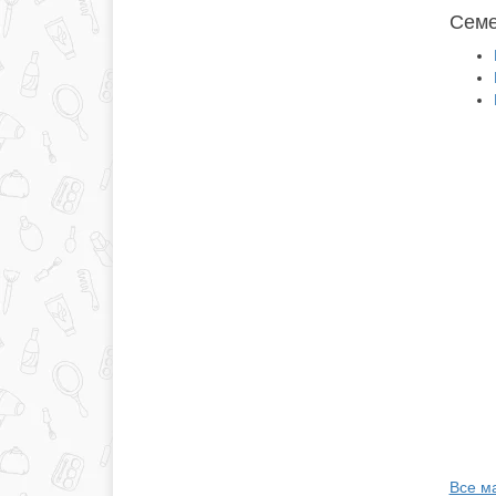
Семе
Все ма