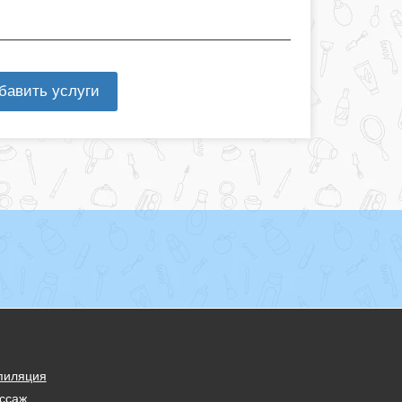
бавить услуги
пиляция
ссаж