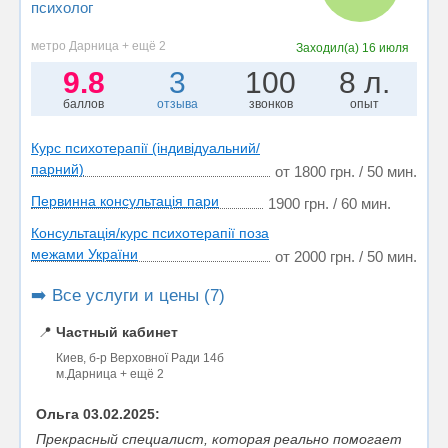
психолог
метро Дарница + ещё 2
Заходил(а)
16 июля
9.8
3
100
8 л.
баллов
отзыва
звонков
опыт
Курс психотерапії (індивідуальний/
парний)
от 1800 грн. / 50 мин.
Первинна консультація пари
1900 грн. / 60 мин.
Консультація/курс психотерапії поза
межами України
от 2000 грн. / 50 мин.
➡️ Все услуги и цены (7)
📍
Частный кабинет
Киев, б-р Верховної Ради 14б
м.Дарница + ещё 2
Ольга 03.02.2025:
Прекрасный специалист, которая реально помогает