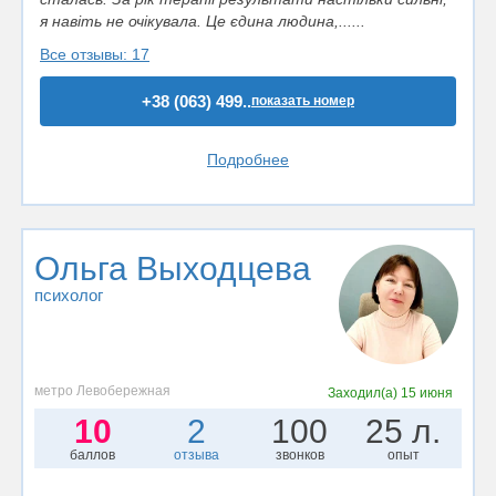
я навіть не очікувала. Це єдина людина,......
Все отзывы: 17
+38 (063) 499..
показать номер
Подробнее
Ольга Выходцева
психолог
метро Левобережная
Заходил(а)
15 июня
10
2
100
25 л.
баллов
отзыва
звонков
опыт