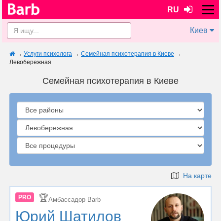
RU
Киев
→
Услуги психолога
→
Семейная психотерапия в Киеве
→
Левобережная
Семейная психотерапия в Киеве
На карте
🏆
PRO
Амбассадор Barb
Юрий Шатилов