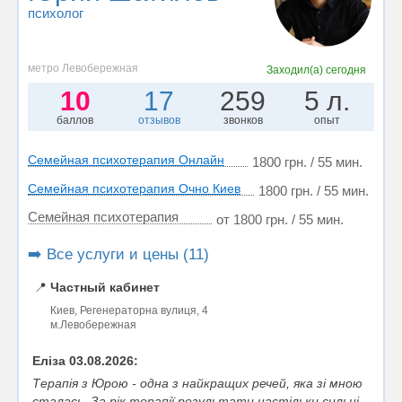
психолог
метро Левобережная
Заходил(а)
сегодня
10
17
259
5 л.
баллов
отзывов
звонков
опыт
Семейная психотерапия Онлайн
1800 грн. / 55 мин.
Семейная психотерапия Очно Киев
1800 грн. / 55 мин.
Семейная психотерапия
от 1800 грн. / 55 мин.
➡️ Все услуги и цены (11)
📍
Частный кабинет
Киев, Регенераторна вулиця, 4
м.Левобережная
Еліза 03.08.2026:
Терапія з Юрою - одна з найкращих речей, яка зі мною
сталась. За рік терапії результати настільки сильні,