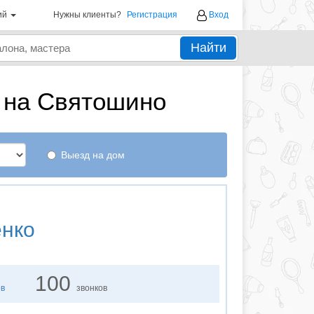
ий
Нужны клиенты?
Регистрация
Вход
Найти
 на Святошино
Выезд на дом
енко
100
ов
звонков