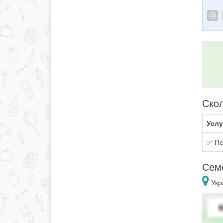
Скол
Услу
✅ Пс
Сем
Укр