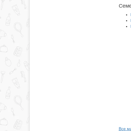
Семе
Все ма