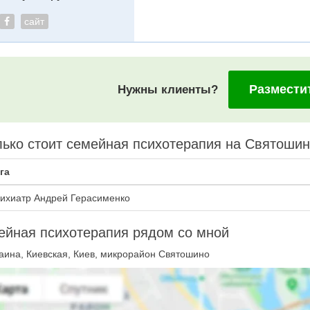
сайт
Размести
Нужны клиенты?
ько стоит семейная психотерапия на Святоши
га
ихиатр Андрей Герасименко
ейная психотерапия рядом со мной
аина, Киевская, Киев, микрорайон Святошино