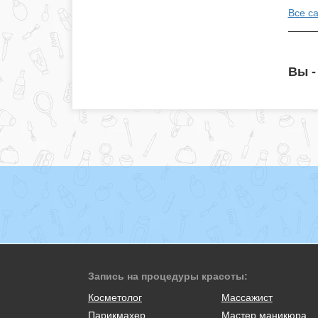
Все с
Вы -
Запись на процедуры красоты:
Косметолог
Массажист
Парикмахер
Мастер маникюра