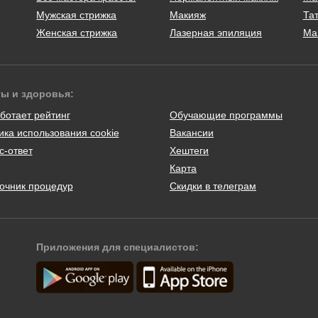
Мужская стрижка
Макияж
Тат
Женская стрижка
Лазерная эпиляция
Ма
ты и здоровья:
ботает рейтинг
Обучающие программы
ика использования cookie
Вакансии
с-ответ
Хештеги
Карта
очник процедур
Скидки в телеграм
Приложения для специалистов: