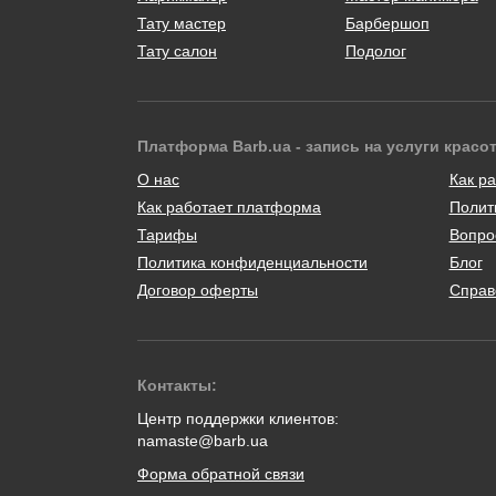
Тату мастер
Барбершоп
Тату салон
Подолог
Платформа Barb.ua - запись на услуги красо
О нас
Как ра
Как работает платформа
Полит
Тарифы
Вопро
Политика конфиденциальности
Блог
Договор оферты
Справ
Контакты:
Центр поддержки клиентов:
namaste@barb.ua
Форма обратной связи