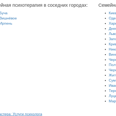
йная психотерапия в соседних городах:
Семейна
Буча
Кие
Вишнёвое
Оде
Ирпень
Хар
Дне
Льв
Зап
Кри
Ник
Вин
Чер
Пол
Чер
Жит
Сум
Ива
Тер
Луц
Мар
стера: Услуги психолога