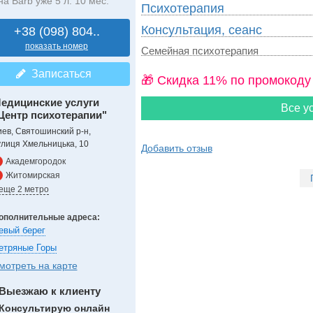
на Barb уже 5 л. 10 мес.
Психотерапия
Консультация, сеанс
+38 (098) 804..
показать номер
Семейная психотерапия
Записаться
🎁 Cкидка 11% по промокоду
едицинские услуги
Все ус
Центр психотерапии"
иев, Святошинский р-н,
улиця Хмельницька, 10
Добавить отзыв
Академгородок
Житомирская
 еще 2 метро
ополнительные адреса:
евый берег
етряные Горы
мотреть на карте
Выезжаю к клиенту
Консультирую онлайн