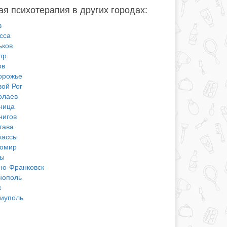
я психотерапия в других городах:
в
сса
ьков
пр
ов
орожье
вой Рог
олаев
ница
нигов
тава
кассы
омир
ы
но-Франковск
нополь
к
иуполь