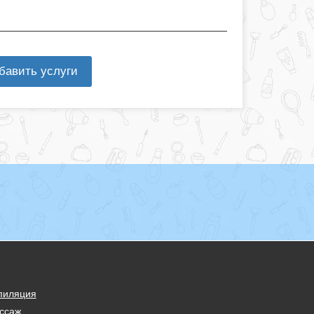
бавить услуги
пиляция
ссаж