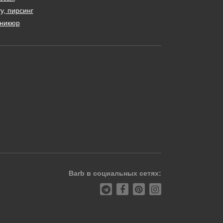
у, пирсинг
никюр
Barb в социальных сетях: