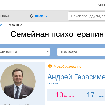
Русск
ровья
Киев
ве
→
Святошино
Семейная психотерапия
🎓
Медобразование
Андрей Герасим
психиатр
10
17
баллов
отзыв