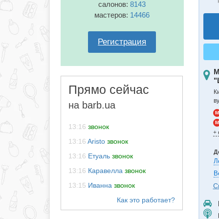
салонов:
8143
мастеров:
14466
Регистрация
М
"
Прямо сейчас
К
в
на barb.ua
M
M
13:16
звонок
+
13:16
Aristo
звонок
Д
13:16
Етуаль
звонок
Л
13:16
Каравелла
звонок
В
13:15
Иванна
звонок
С