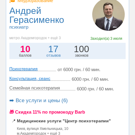
🎓
Медобразование
Андрей
Герасименко
психиатр
метро Академгородок + ещё 3
Заходил(а)
3 июля
10
17
100
баллов
отзывов
звонков
Психотерапия
от 6000 грн. / 60 мин.
Консультация, сеанс
6000 грн. / 60 мин.
Семейная психотерапия
6000 грн. / 60 мин.
➡️ Все услуги и цены (6)
🎁 Cкидка 11% по промокоду Barb
📍
Медицинские услуги "Центр психотерапии"
Киев, вулиця Хмельницька, 10
м.Академгородок + ещё 3