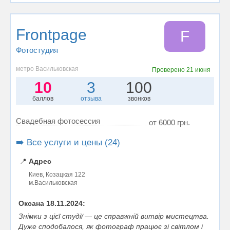
Frontpage
F
Фотостудия
метро Васильковская
Проверено
21 июня
10
3
100
баллов
отзыва
звонков
Свадебная фотосессия
от 6000 грн.
➡️ Все услуги и цены (24)
📍
Адрес
Киев, Козацкая 122
м.Васильковская
Оксана 18.11.2024:
Знімки з цієї студії — це справжній витвір мистецтва.
Дуже сподобалося, як фотограф працює зі світлом і