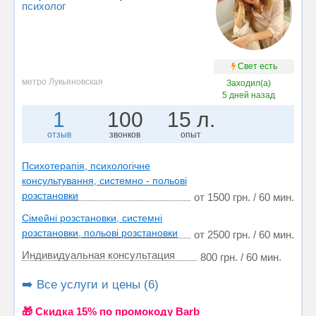
психолог
Свет есть
метро Лукьяновская
Заходил(а)
5 дней назад
1
100
15 л.
отзыв
звонков
опыт
Психотерапія, психологічне
консультування, системно - польові
розстановки
от 1500 грн. / 60 мин.
Сімейні розстановки, системні
розстановки, польові розстановки
от 2500 грн. / 60 мин.
Индивидуальная консультация
800 грн. / 60 мин.
➡️ Все услуги и цены (6)
🎁 Cкидка 15% по промокоду Barb