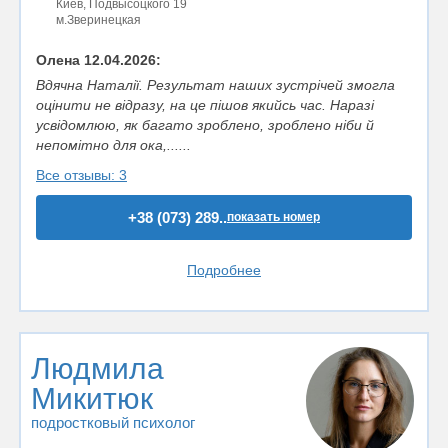
Киев, Подвысоцкого 19
м.Зверинецкая
Олена 12.04.2026:
Вдячна Наталії. Результат наших зустрічей змогла
оцінити не відразу, на це пішов якийсь час. Наразі
усвідомлюю, як багато зроблено, зроблено ніби й
непомітно для ока,......
Все отзывы: 3
+38 (073) 289..
показать номер
Подробнее
Людмила
Микитюк
подростковый психолог