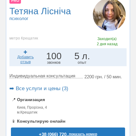
PRO
Тетяна Лісніча
психолог
метро Крещатик
Заходил(а)
2 дня назад
100
5 л.
Добавить
отзыв
звонков
опыт
Индивидуальная консультация
2200 грн. / 50 мин.
➡️ Все услуги и цены (3)
📍
Организация
Киев, Прорізна, 4
м.Крещатик
📱
Консультирую онлайн
+38 (066) 720..
показать номер