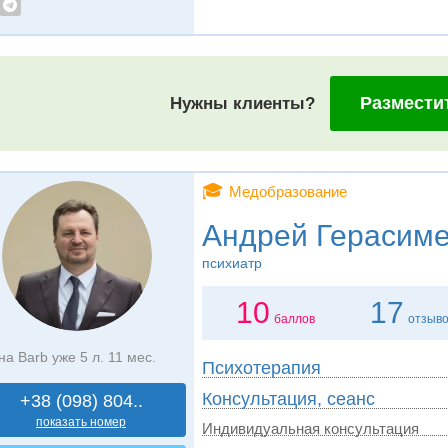
Размести
Нужны клиенты?
🎓
Медобразование
Андрей Герасим
психиатр
10
17
баллов
отзыв
на Barb уже 5 л. 11 мес.
Психотерапия
Консультация, сеанс
+38 (098) 804..
показать номер
Индивидуальная консультация