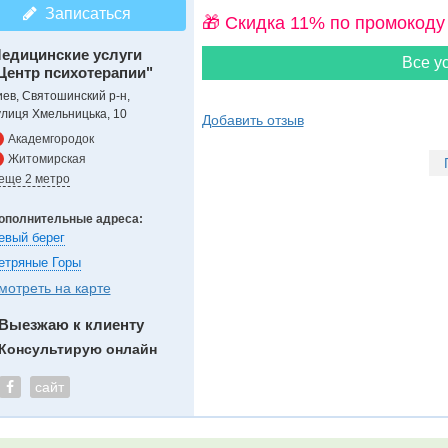
Записаться
🎁 Cкидка 11% по промокоду
едицинские услуги
Все ус
Центр психотерапии"
иев, Святошинский р-н,
улиця Хмельницька, 10
Добавить отзыв
Академгородок
Житомирская
 еще 2 метро
ополнительные адреса:
евый берег
етряные Горы
мотреть на карте
Выезжаю к клиенту
Консультирую онлайн
сайт