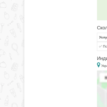
Скол
Услу
✅ Пс
Инди
Укр