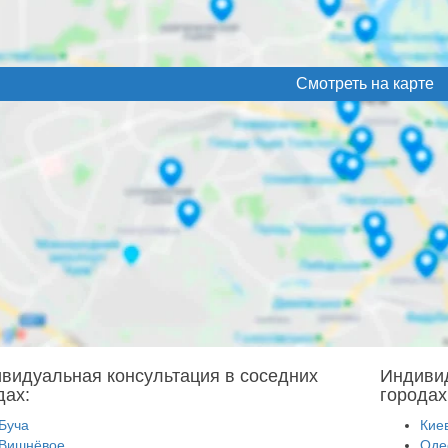
Смотреть на карте
видуальная консультация в соседних
Индивид
дах:
городах
Буча
Кие
Вишнёвое
Оде