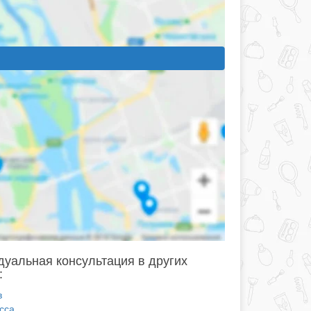
уальная консультация в других
:
в
сса