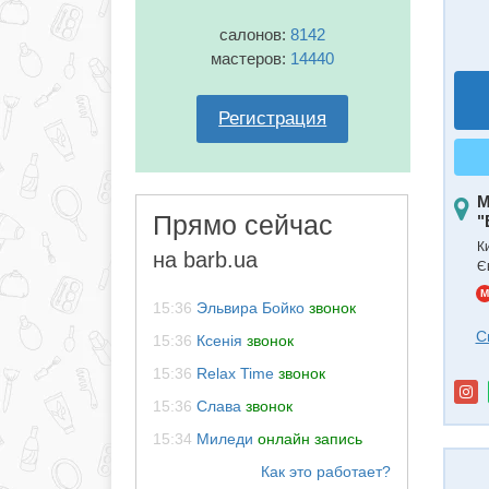
салонов:
8142
мастеров:
14440
Регистрация
М
Прямо сейчас
"
К
на barb.ua
Є
M
15:36
Эльвира Бойко
звонок
С
15:36
Ксенія
звонок
15:36
Relax Time
звонок
15:36
Слава
звонок
15:34
Миледи
онлайн запись