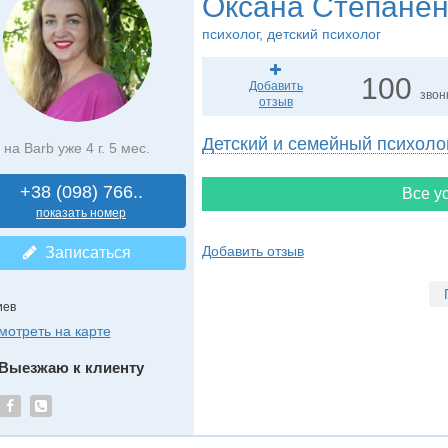
Оксана Степанен
психолог, детский психолог
100
Добавить
звон
отзыв
Детский и семейный психоло
на Barb уже 4 г. 5 мес.
+38 (098) 766..
Все ус
показать номер
Добавить отзыв
Записаться
иев
мотреть на карте
Выезжаю к клиенту