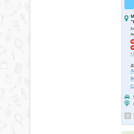
М
"
К
в
M
M
+
Д
Л
В
С