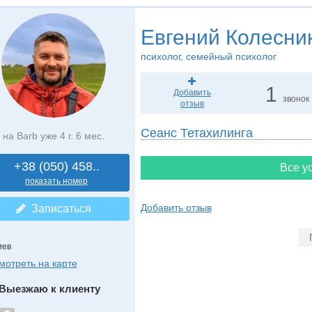
Евгений Колесни
психолог, семейный психолог
1
Добавить
звонок
отзыв
Сеанс Тетахилинга
на Barb уже 4 г. 6 мес.
+38 (050) 458..
Все ус
показать номер
Добавить отзыв
Записаться
иев
мотреть на карте
Выезжаю к клиенту