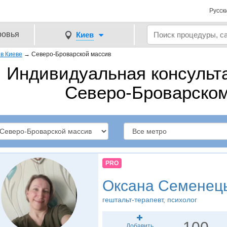
Русск
ровья
Киев
в Киеве
→
Северо-Броварской массив
Индивидуальная консульта
Северо-Броварско
PRO
Оксана Семенец
гештальт-терапевт, психолог
Добавить