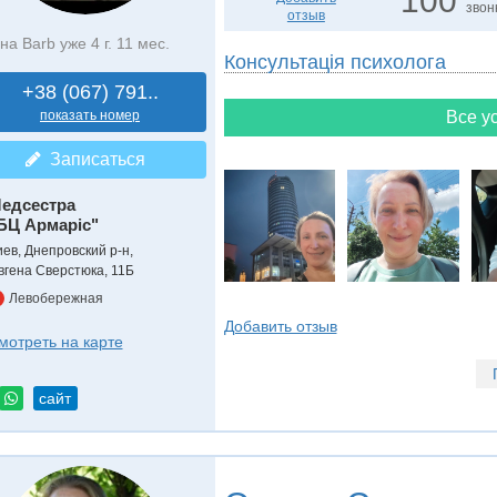
100
звон
отзыв
на Barb уже 4 г. 11 мес.
Консультація психолога
+38 (067) 791..
показать номер
Все ус
Записаться
едсестра
БЦ Армаріс"
иев, Днепровский р-н,
вгена Сверстюка, 11Б
Левобережная
Добавить отзыв
мотреть на карте
сайт