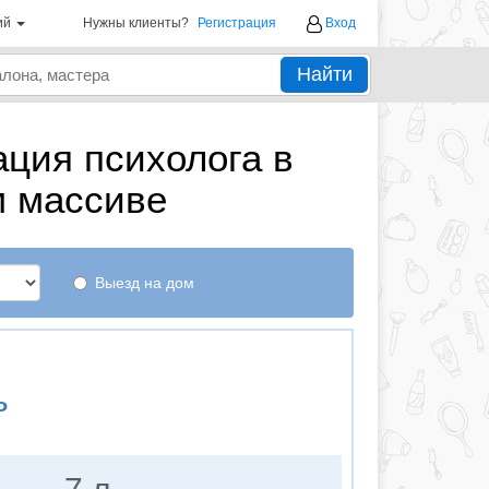
ий
Нужны клиенты?
Регистрация
Вход
Найти
ция психолога в
м массиве
Выезд на дом
ь