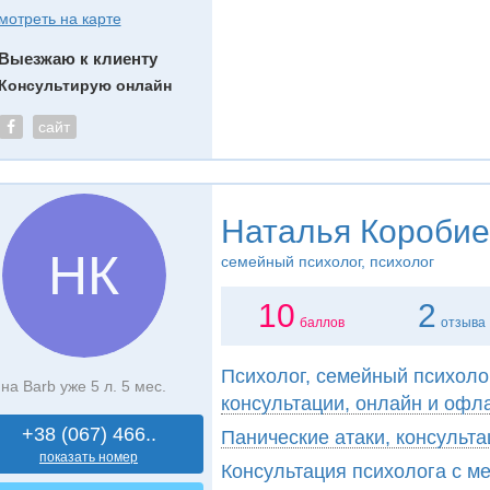
мотреть на карте
Выезжаю к клиенту
Консультирую онлайн
сайт
Наталья Коробие
НК
семейный психолог, психолог
10
2
баллов
отзыва
Психолог, семейный психоло
на Barb уже 5 л. 5 мес.
консультации, онлайн и офл
+38 (067) 466..
Панические атаки, консульта
показать номер
Консультация психолога с м