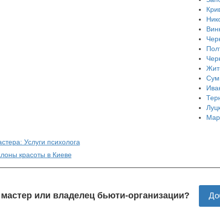
Кри
Ник
Вин
Чер
Пол
Чер
Жит
Сум
Ива
Тер
Луц
Мар
стера: Услуги психолога
алоны красоты в Киеве
 мастер или владелец бьюти-организации?
До