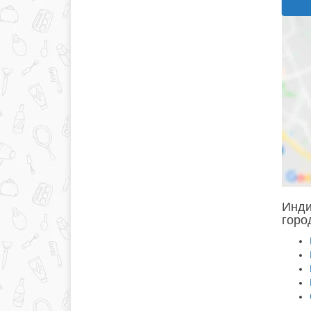
Инди
горо