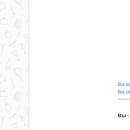
Все ма
Все с
Вы -