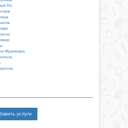
вой Рог
олаев
ница
нигов
тава
кассы
омир
ы
но-Франковск
нополь
к
иуполь
бавить услуги