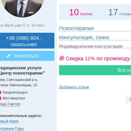
10
17
баллов
отзыв
на Barb уже 5 л. 10 мес.
Психотерапия
Консультация, сеанс
+38 (098) 804..
показать номер
Индивидуальная консультация
Записаться
🎁 Cкидка 11% по промокоду
едицинские услуги
Все ус
Центр психотерапии"
иев, Святошинский р-н,
улиця Хмельницька, 10
Добавить отзыв
Академгородок
Житомирская
 еще 2 метро
ополнительные адреса:
евый берег
етряные Горы