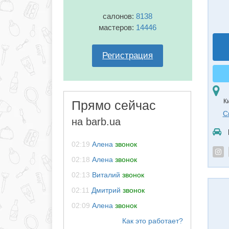
салонов:
8138
мастеров:
14446
Регистрация
К
Прямо сейчас
С
на barb.ua
02:19
Алена
звонок
02:18
Алена
звонок
02:13
Виталий
звонок
02:11
Дмитрий
звонок
02:09
Алена
звонок