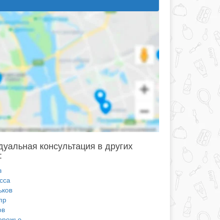
уальная консультация в других
:
в
сса
ьков
пр
ов
орожье