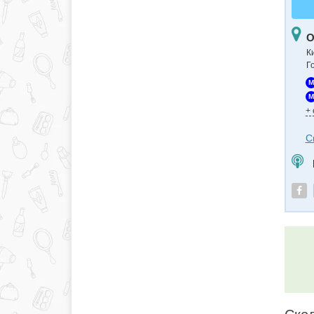
О
К
Г
M
M
+
С