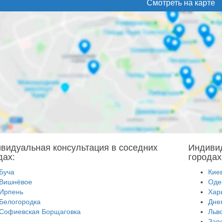
Смотреть на карте
видуальная консультация в соседних
Индивид
дах:
городах
Буча
Кие
Вишнёвое
Оде
Ирпень
Хар
Белогородка
Дне
Софиевская Борщаговка
Льв
Зап