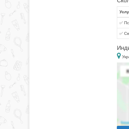
Скол
Услу
✅ Пс
✅ Се
Инди
Укр