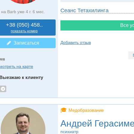
Сеанс Тетахилинга
на Barb уже 4 г. 6 мес.
+38 (050) 458..
Все ус
показать номер
Добавить отзыв
Записаться
иев
мотреть на карте
Выезжаю к клиенту
🎓
Медобразование
Андрей Герасим
психиатр