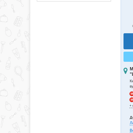
М
"
К
в
M
M
+
Д
Л
В