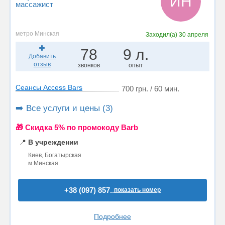
ИН
массажист
метро Минская
Заходил(а)
30 апреля
78
9 л.
Добавить
отзыв
звонков
опыт
Сеансы Access Bars
700 грн. / 60 мин.
➡️ Все услуги и цены (3)
🎁 Cкидка 5% по промокоду Barb
📍
В учреждении
Киев, Богатырская
м.Минская
+38 (097) 857..
показать номер
Подробнее