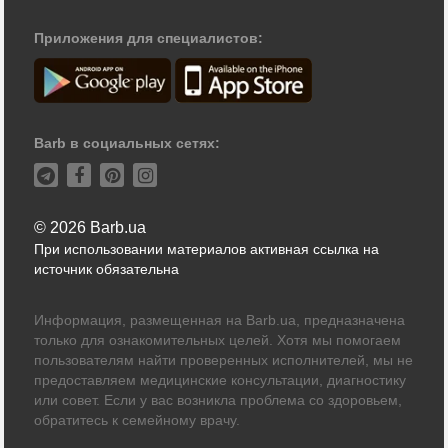
Приложения для специалистов:
Barb в социальных сетях:
© 2026 Barb.ua
При использовании материалов активная ссылка на
источник обязательна
Информация, размещенная на Barb.ua, предназначена
только для ознакомительных целей. Хотя мы помогаем
пользователям найти проверенных исполнителей, мы не
предоставляем медицинские консультации, диагностику
или совет. Если у вас возникла проблема со здоровьем,
обратитесь к семейному врачу.