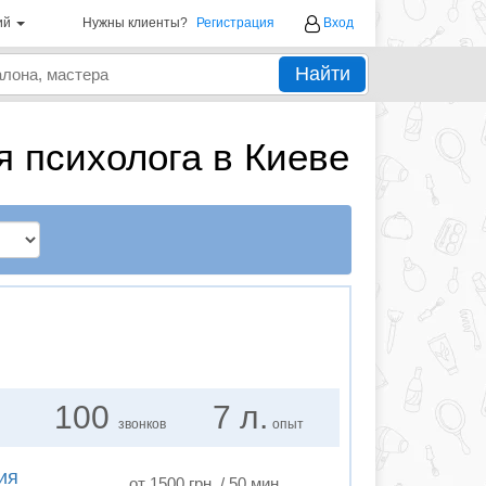
ий
Нужны клиенты?
Регистрация
Вход
Найти
 психолога в Киеве
100
7 л.
звонков
опыт
ия
от 1500 грн. / 50 мин.