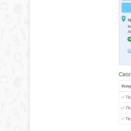
Ч
К
Л
M
С
Скол
Услу
✅ Пс
✅ Пс
✅ Пс