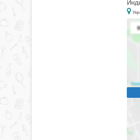
Инди
Укр