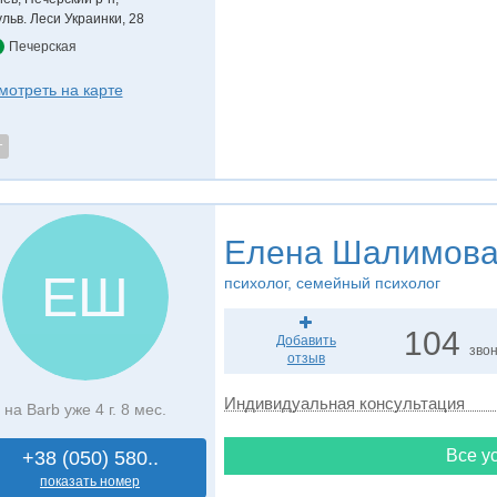
ульв. Леси Украинки, 28
Печерская
мотреть на карте
т
Елена Шалимов
ЕШ
психолог, семейный психолог
104
Добавить
зво
отзыв
Индивидуальная консультация
на Barb уже 4 г. 8 мес.
Все ус
+38 (050) 580..
показать номер