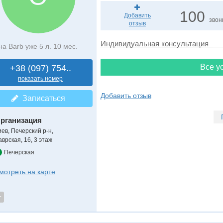
100
Добавить
звон
отзыв
Индивидуальная консультация
на Barb уже 5 л. 10 мес.
Все ус
+38 (097) 754..
показать номер
Добавить отзыв
Записаться
рганизация
иев, Печерский р-н,
аврская, 16, 3 этаж
Печерская
мотреть на карте
т