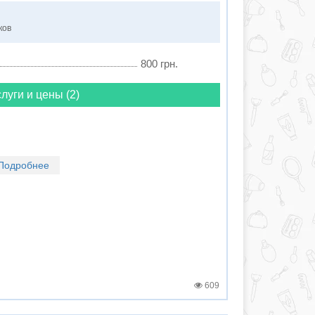
ков
800 грн.
луги и цены (2)
Подробнее
609