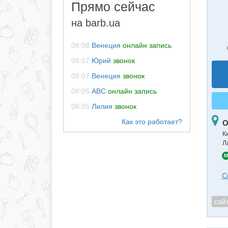
Прямо сейчас
на barb.ua
08:08
Венеция
онлайн запись
08:07
Юрий
звонок
08:07
Венеция
звонок
08:05
АВС
онлайн запись
08:05
Лилия
звонок
О
К
Л
M
С
сай