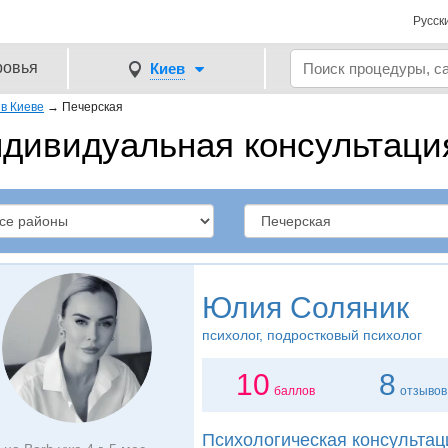
Русск
ровья
Киев
в Киеве
→
Печерская
дивидуальная консультация
Юлия Соляник
психолог, подростковый психолог
10
8
баллов
отзывов
Психологическая консультац