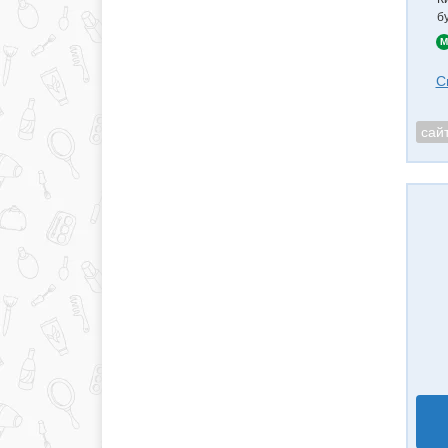
б
M
С
сай