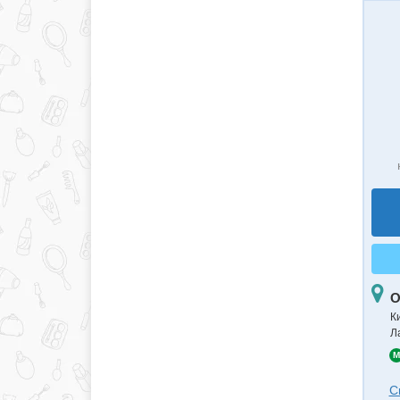
О
К
Ла
M
С