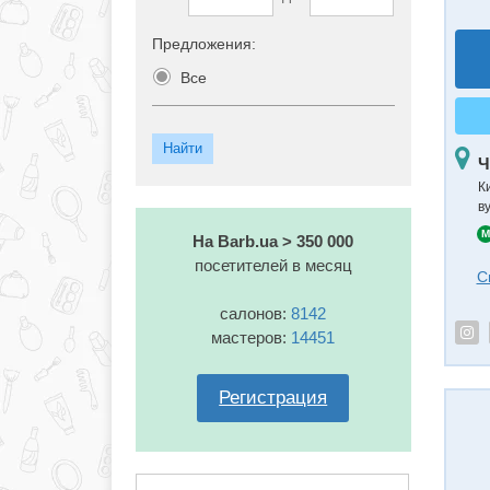
Предложения:
Все
Ч
К
в
M
На Barb.ua > 350 000
посетителей в месяц
С
салонов:
8142
мастеров:
14451
Регистрация