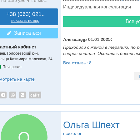
на Barb уже 4 г. 5 мес.
Индивидуальная консультация
+38 (063) 021..
показать номер
Все ус
Записаться
Александр 01.01.2025:
астный кабинет
Приходили с женой в терапию, по 
вопрос решили. Остались довольны.
иев, Голосеевский р-н,
улиця Казимира Малевича, 24
Все отзывы: 8
Печерская
мотреть на карте
сайт
Ольга Шпехт
О
психолог