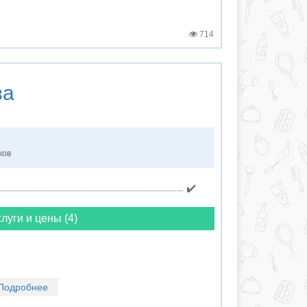
714
ва
ков
✔️
луги и цены (4)
Подробнее