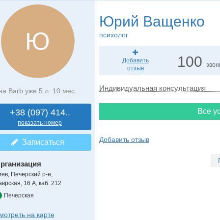
Юрий Ващенко
Ю
психолог
100
Добавить
звон
отзыв
Индивидуальная консультация
на Barb уже 5 л. 10 мес.
Все ус
+38 (097) 414..
показать номер
Добавить отзыв
Записаться
рганизация
иев, Печерский р-н,
врская, 16 А, каб. 212
Печерская
мотреть на карте