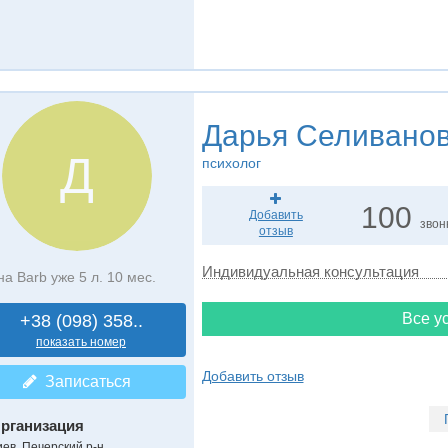
Дарья Селивано
Д
психолог
100
Добавить
звон
отзыв
Индивидуальная консультация
на Barb уже 5 л. 10 мес.
Все ус
+38 (098) 358..
показать номер
Добавить отзыв
Записаться
рганизация
иев, Печерский р-н,