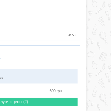
555
а
нка
600 грн.
луги и цены (2)