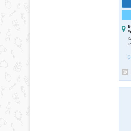
К
"
К
Г
С