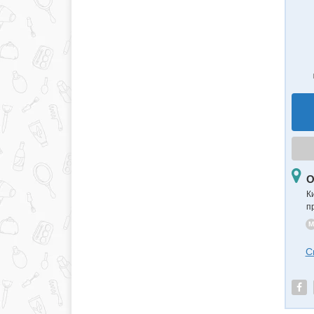
О
К
п
M
С