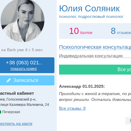
Юлия Соляник
психолог, подростковый психолог
10
8
баллов
отзывов
Психологическая консультац
на Barb уже 4 г. 5 мес.
Индивидуальная консультация
+38 (063) 021..
показать номер
Все ус
Записаться
Александр 01.01.2025:
астный кабинет
Приходили с женой в терапию, по 
вопрос решили. Остались довольны.
иев, Голосеевский р-н,
улиця Казимира Малевича, 24
Все отзывы: 8
Печерская
мотреть на карте