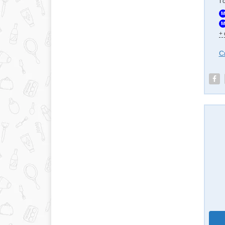
Г
M
M
+
С