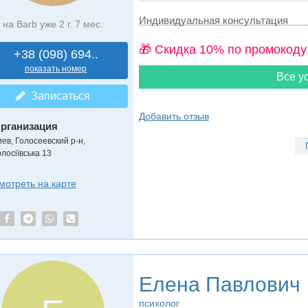
Индивидуальная консультация
на Barb уже 2 г. 7 мес.
🎁 Cкидка 10% по промокоду
+38 (098) 694..
показать номер
Все ус
Записаться
Добавить отзыв
рганизация
иев, Голосеевский р-н,
лосіївська 13
мотреть на карте
Елена Павлович
психолог