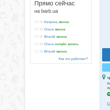
Прямо сейчас
на barb.ua
17:36
Катрина
звонок
17:35
Ольга
звонок
17:35
Віталій
звонок
17:35
Ольга
онлайн запись
17:34
Віталій
звонок
Ч
К
в
M
С