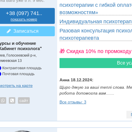
на Barb уже 5 л. 9 мес.
психотерапии с гибкой оплат
возможностям»
+38 (097) 741..
показать номер
Индивидуальная психотерап
Разовая консультация психол
Записаться
психотерапевта
урсы и обучение
Кабинет психолога"
🎁 Cкидка 10% по промокоду
иев, Голосеевский р-н,
емеевская 13
Все ус
Контрактовая площадь
Почтовая площадь
Анна 18.12.2024:
мотреть на карте
Щиро дякую за ваші теплі слова. М
робота допомогла вам.......
сайт
Все отзывы: 3