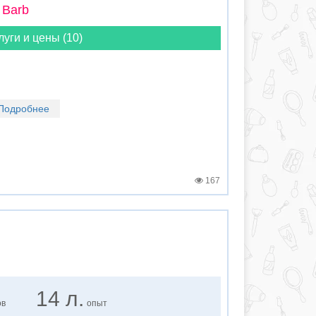
 Barb
луги и цены (10)
Подробнее
167
14 л.
ов
опыт