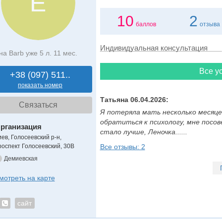
Е
10
2
баллов
отзыва
Индивидуальная консультация
на Barb уже 5 л. 11 мес.
Все ус
+38 (097) 511..
показать номер
Татьяна 06.04.2026:
Связаться
Я потеряла мать несколько месяцев
обратиться к психологу, мне посов
рганизация
стало лучше, Леночка......
иев, Голосеевский р-н,
роспект Голосеевский, 30В
Все отзывы: 2
Демиевская
мотреть на карте
сайт