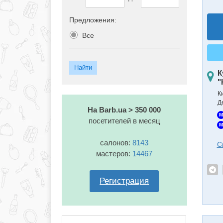
Предложения:
Все
К
"
К
Д
На Barb.ua > 350 000
M
посетителей в месяц
M
салонов:
8143
С
мастеров:
14467
Регистрация