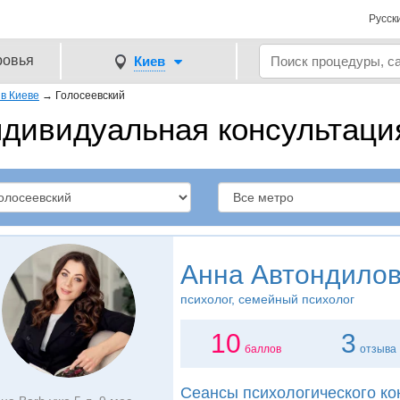
Русск
ровья
Киев
в Киеве
→
Голосеевский
дивидуальная консультация
Анна Автондило
психолог, семейный психолог
10
3
баллов
отзыва
Сеансы психологического ко