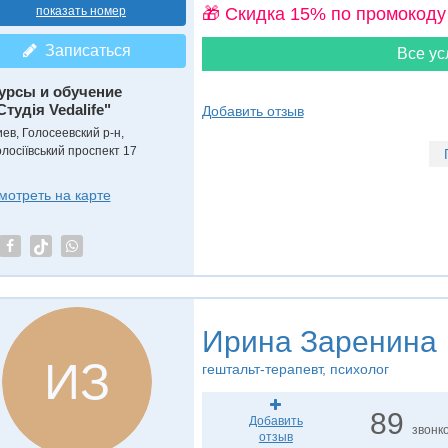
показать номер
🎁 Cкидка 15% по промокоду
Записаться
Все ус
урсы и обучение
Студія Vedalife"
Добавить отзыв
иев, Голосеевский р-н,
олосіївський проспект 17
мотреть на карте
Ирина Заренина
ИЗ
гештальт-терапевт, психолог
89
Добавить
звонк
отзыв