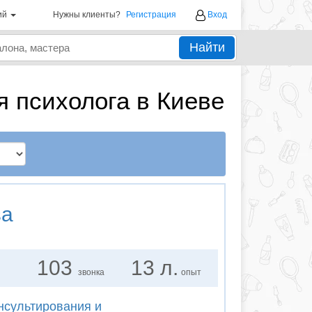
ий
Нужны клиенты?
Регистрация
Вход
Найти
 психолога в Киеве
ва
103
13 л.
звонка
опыт
нсультирования и