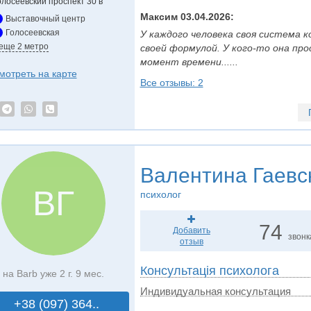
олосеевский проспект 30 в
Максим 03.04.2026:
Выставочный центр
Голосеевская
У каждого человека своя система к
 еще 2 метро
своей формулой. У кого-то она про
момент времени......
мотреть на карте
Все отзывы: 2
Валентина Гаевс
ВГ
психолог
74
Добавить
звонк
отзыв
Консультація психолога
на Barb уже 2 г. 9 мес.
Индивидуальная консультация
+38 (097) 364..