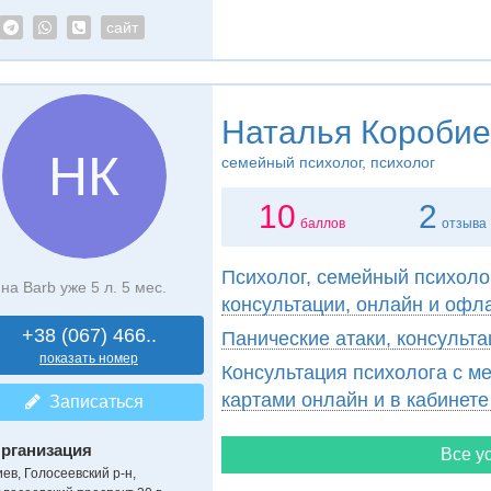
сайт
Наталья Коробие
НК
семейный психолог, психолог
10
2
баллов
отзыва
Психолог, семейный психоло
на Barb уже 5 л. 5 мес.
консультации, онлайн и офл
+38 (067) 466..
Панические атаки, консульта
показать номер
Консультация психолога с м
картами онлайн и в кабинете
Записаться
рганизация
Все ус
иев, Голосеевский р-н,