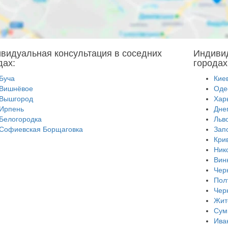
видуальная консультация в соседних
Индивид
дах:
городах
Буча
Кие
Вишнёвое
Оде
Вышгород
Хар
Ирпень
Дне
Белогородка
Льв
Софиевская Борщаговка
Зап
Кри
Ник
Вин
Чер
Пол
Чер
Жит
Сум
Ива