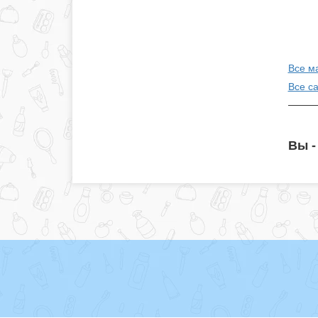
Все ма
Все с
Вы -