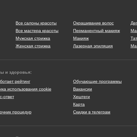
Все салоны красоты
Окрашивание волос
Де
Все мастера красоты
Перманентный макияж
Ма
Мужская стрижка
Макияж
Тат
Женская стрижка
Лазерная эпиляция
Ма
ты и здоровья:
ботает рейтинг
Обучающие программы
ика использования cookie
Вакансии
с-ответ
Хештеги
Карта
очник процедур
Скидки в телеграм