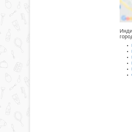
Инди
горо