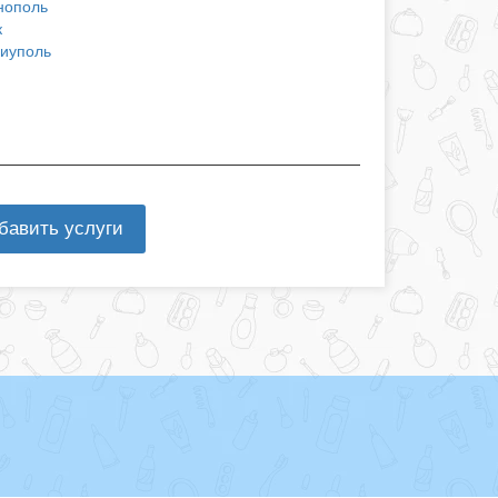
нополь
к
иуполь
бавить услуги