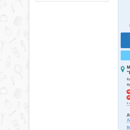
М
"
К
в
M
M
+
Д
Л
В