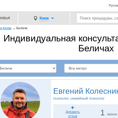
Русск
ровья
Киев
в Киеве
→
Беличи
Индивидуальная консульта
Беличах
Евгений Колесни
психолог, семейный психолог
1
Добавить
звонок
отзыв