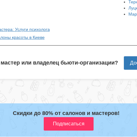
Тер
Луц
Мар
стера: Услуги психолога
алоны красоты в Киеве
 мастер или владелец бьюти-организации?
До
Скидки до 80% от салонов и мастеров!