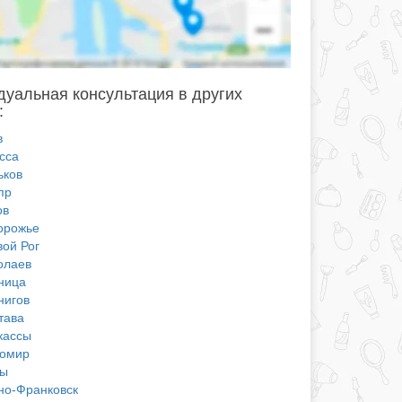
уальная консультация в других
:
в
сса
ьков
пр
ов
орожье
вой Рог
олаев
ница
нигов
тава
кассы
омир
ы
но-Франковск