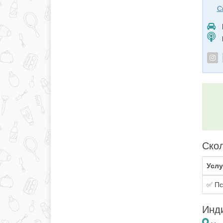
С
Скол
Услу
✅ Пс
Инди