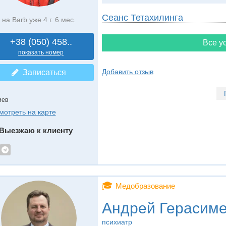
Сеанс Тетахилинга
на Barb уже 4 г. 6 мес.
+38 (050) 458..
Все ус
показать номер
Добавить отзыв
Записаться
иев
мотреть на карте
Выезжаю к клиенту
🎓
Медобразование
Андрей Герасим
психиатр