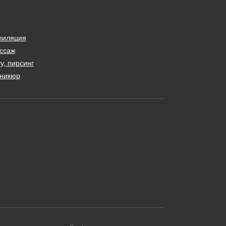
пиляция
ссаж
у, пирсинг
никюр