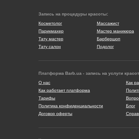
Запись на процедуры красоты:
Косметолог
Массажист
Парикмахер
Мастер маникюра
Тату мастер
Барбершоп
Тату салон
Подолог
Платформа Barb.ua - запись на услуги красо
О нас
Как ра
Как работает платформа
Полит
Тарифы
Вопро
Политика конфиденциальности
Блог
Договор оферты
Справ