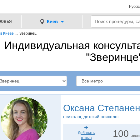
Русск
ровья
Киев
в Киеве
→
Зверинец
Индивидуальная консульта
"Зверинце
Оксана Степанен
психолог, детский психолог
100
Добавить
звон
отзыв