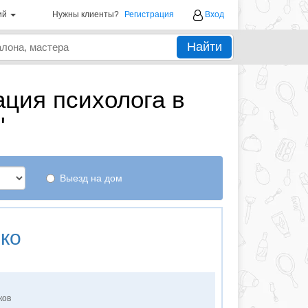
ий
Нужны клиенты?
Регистрация
Вход
Найти
ция психолога в
"
Выезд на дом
ко
ков