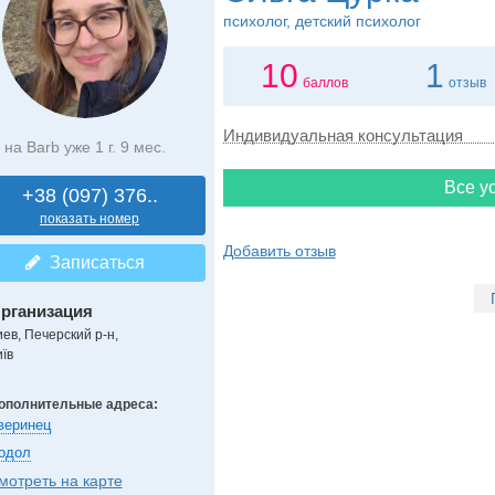
психолог, детский психолог
10
1
баллов
отзыв
Индивидуальная консультация
на Barb уже 1 г. 9 мес.
Все ус
+38 (097) 376..
показать номер
Добавить отзыв
Записаться
рганизация
иев, Печерский р-н,
їв
ополнительные адреса:
веринец
одол
мотреть на карте