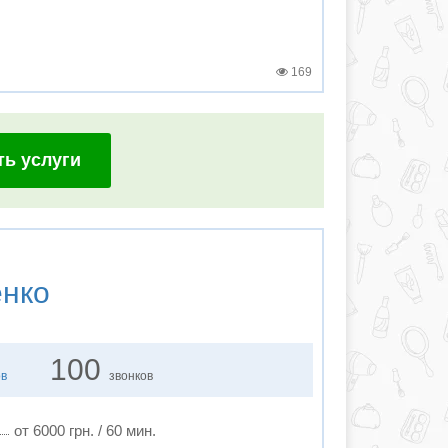
169
ть услуги
енко
100
ов
звонков
от 6000 грн. / 60 мин.