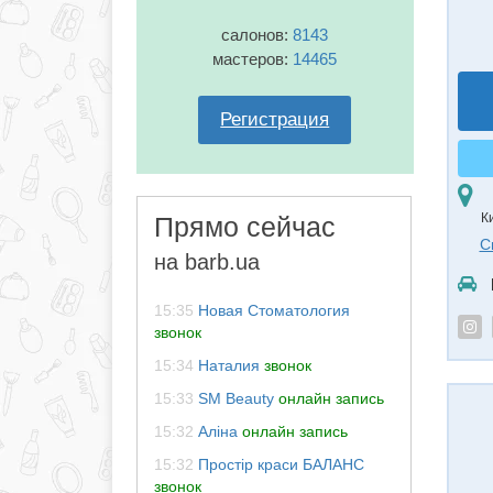
салонов:
8143
мастеров:
14465
Регистрация
К
Прямо сейчас
С
на barb.ua
15:35
Новая Стоматология
звонок
15:34
Наталия
звонок
15:33
SM Beauty
онлайн запись
15:32
Аліна
онлайн запись
15:32
Простір краси БАЛАНС
звонок