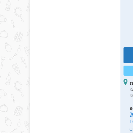
О
К
Ки
Д
З
П
С