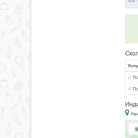
Скол
Услу
✅ Пс
✅ Пс
Инди
Укр