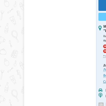
М
"
К
в
M
M
+
Д
Л
В
С