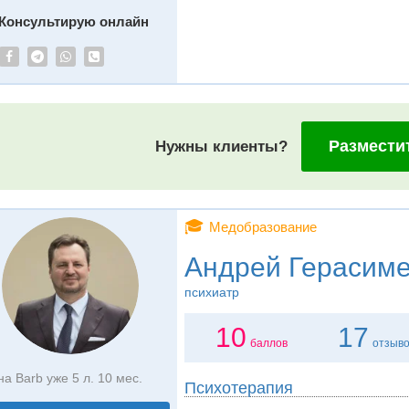
Консультирую онлайн
Размести
Нужны клиенты?
🎓
Медобразование
Андрей Герасим
психиатр
10
17
баллов
отзыв
на Barb уже 5 л. 10 мес.
Психотерапия