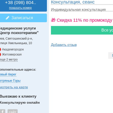
Консультация, сеанс
+38 (098) 804..
показать номер
Индивидуальная консультация
Записаться
🎁 Cкидка 11% по промокоду
едицинские услуги
Все ус
Центр психотерапии"
иев, Святошинский р-н,
улиця Хмельницька, 10
Добавить отзыв
Академгородок
Житомирская
 еще 2 метро
ополнительные адреса:
евый берег
етряные Горы
мотреть на карте
Выезжаю к клиенту
Консультирую онлайн
сайт