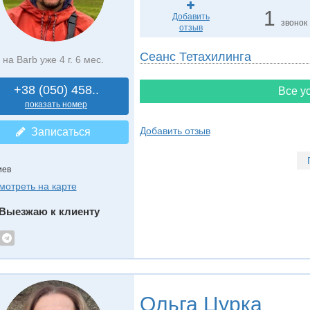
1
Добавить
звонок
отзыв
Сеанс Тетахилинга
на Barb уже 4 г. 6 мес.
+38 (050) 458..
Все ус
показать номер
Добавить отзыв
Записаться
иев
мотреть на карте
Выезжаю к клиенту
Ольга Цурка